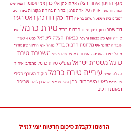
אגף החינוך
איחוד הצלה
אלי כהן
אליהו כהן
אמי אפומדו
אמיר שילו
אריה טל
בחירות
אריה פרג'ון
בחירות מקומיות
בית חולים
אפרת דוד ששון
דודו כהן ראש העיר
דודו כהן
רמב"ם
בית משפט השלום בחיפה
טירת כרמל
דוד שחר
חרבות ברזל
יאיר
חינוך
חינוך מיוחד
כבאות והצלה לישראל
סיידה
כפיר
יוסף כהן
כבאות והצלה
כביש 4
מלחמת חרבות ברזל
עובדיה
לוחמי אש
מנהל אגף החינוך ציון סודרי
משטרת טירת
מנהל יחידת האכיפה העירונית אמיר שילו
מעצר
כרמל
משטרת ישראל
מתנ"ס טירת כרמל
מתנדבי איחוד
עיריית טירת כרמל
פיקוד העורף
פלילי
הצלה
סמים
ראש העיר דודו כהן
שריפה
שגיא בן לישה
ציון סודרי
שאטו מטקיה
תאונת דרכים
הרשמו לקבלת סיכום חדשות יומי למייל