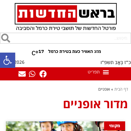
17
°C
פתח סרגל
10/08/2026
כ״ז בְּאָב תשפ״ו
דף הבית
»
אופניים
מדור אופניים
מקומי