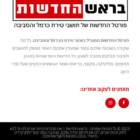
פורטל החדשות המוביל באזור טירת הכרמל והסביבה
. כל מה
שקורה בשכונה שלכם ובעיר שמעניין אתכם! האתר מספק לתושבים
ולציבור מבזקים מסביב לשעון: כל הידיעות והפרשנויות במגוון
תחומים: פוליטיקה, מקומי, בריאות ושאר הנושאים החמים שעל סדר
היום.
מוזמנים לעקוב אחרינו:
2023 © כל הזכויות שמורות - בראש החדשות | אנו מכבדים זכויות יוצרים לפי ס׳ 27א
לחוק זכויות יוצרים, לכן אם זיהיתם יצירה שלכם, אנא צרו עמנו קשר למתן קרדיט
בדוא"ל: CONTACT@TCNEWS.CO.IL