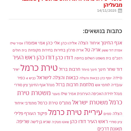
מבעליהן
14/11/2025
כתבות בנושאים:
אגף החינוך
איחוד הצלה
אלי כהן
אליהו כהן
אמי אפומדו
אמיר שילו
אריה טל
בחירות
אריה פרג'ון
בחירות מקומיות
בית חולים
אפרת דוד ששון
דודו כהן ראש העיר
דודו כהן
רמב"ם
בית משפט השלום בחיפה
טירת כרמל
דוד שחר
חרבות ברזל
יאיר
חינוך
חינוך מיוחד
כבאות והצלה לישראל
סיידה
כפיר
יוסף כהן
כבאות והצלה
כביש 4
מלחמת חרבות ברזל
עובדיה
לוחמי אש
מנהל אגף החינוך ציון סודרי
משטרת טירת
מנהל יחידת האכיפה העירונית אמיר שילו
מעצר
כרמל
משטרת ישראל
מתנ"ס טירת כרמל
מתנדבי איחוד
עיריית טירת כרמל
פיקוד העורף
פלילי
הצלה
סמים
ראש העיר דודו כהן
שריפה
שגיא בן לישה
ציון סודרי
שאטו מטקיה
תאונת דרכים