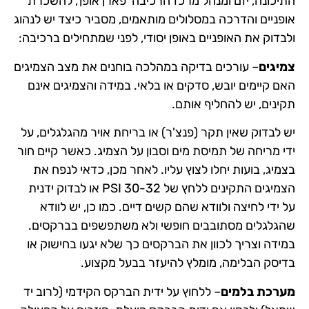
התיכונה, יזם ומנהל מרכז הרכיבה 'פארן אופן', להשכרת
אופניים והדרכה במסלולים מותאמים, מסביר כיצד יש לנהוג
ולבדוק את האופניים באופן יסודי, לפני שמתחילים ברכיבה:
צמיגים
– עורכים בדיקה במהלכה בוחנים את מצב הצמיגים
האם קיימים יובש, סדקים או בלאי. במידה והצמיגים אינם
תקינים, יש להחליף אותם.
יש לבדוק שאין תקר (פנצ'ר) או בריחת אויר מהגלגלים, על
ידי מריחה של תמיסת מים וסבון על הצמיג. כאשר קיים חור
בצמיג, בועות יחלו לצוץ עליו. לאחר מכן, כדאי לנפח את
הצמיגים התקינים ללחץ של 30-32 PSI או לבדוק ידנית
על ידי לחיצה ולוודא שהם קשים דיים. כמו כן, יש לוודא
שהגלגלים מסתובבים חופשי ולא משתפשפים בברקסים.
במידה וצריך לכוון את הברקסים כך שלא יגעו בחישוק או
בדיסק הבלימה, מומלץ להיעזר בבעל מקצוע.
מערכת בלמים
– ללחוץ על ידית הברקס הקידמי (לרוב יד