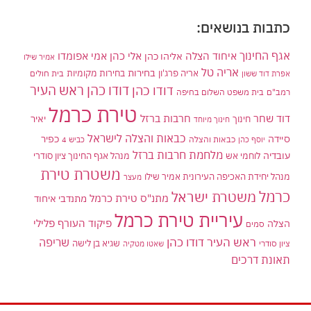
כתבות בנושאים:
אגף החינוך
איחוד הצלה
אלי כהן
אליהו כהן
אמי אפומדו
אמיר שילו
אריה טל
בחירות
אריה פרג'ון
בחירות מקומיות
בית חולים
אפרת דוד ששון
דודו כהן ראש העיר
דודו כהן
רמב"ם
בית משפט השלום בחיפה
טירת כרמל
דוד שחר
חרבות ברזל
יאיר
חינוך
חינוך מיוחד
כבאות והצלה לישראל
סיידה
כפיר
יוסף כהן
כבאות והצלה
כביש 4
מלחמת חרבות ברזל
עובדיה
לוחמי אש
מנהל אגף החינוך ציון סודרי
משטרת טירת
מנהל יחידת האכיפה העירונית אמיר שילו
מעצר
כרמל
משטרת ישראל
מתנ"ס טירת כרמל
מתנדבי איחוד
עיריית טירת כרמל
פיקוד העורף
פלילי
הצלה
סמים
ראש העיר דודו כהן
שריפה
שגיא בן לישה
ציון סודרי
שאטו מטקיה
תאונת דרכים