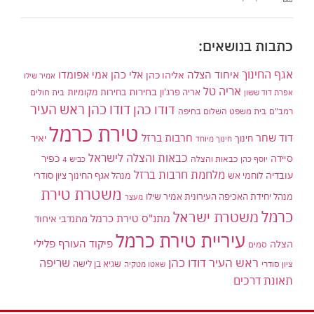
כתבות בנושאים:
אגף החינוך
איחוד הצלה
אלי כהן
אליהו כהן
אמי אפומדו
אמיר שילו
אריה טל
בחירות
אריה פרג'ון
בחירות מקומיות
בית חולים
אפרת דוד ששון
דודו כהן ראש העיר
דודו כהן
רמב"ם
בית משפט השלום בחיפה
טירת כרמל
דוד שחר
חרבות ברזל
יאיר
חינוך
חינוך מיוחד
כבאות והצלה לישראל
סיידה
כפיר
יוסף כהן
כבאות והצלה
כביש 4
מלחמת חרבות ברזל
עובדיה
לוחמי אש
מנהל אגף החינוך ציון סודרי
משטרת טירת
מנהל יחידת האכיפה העירונית אמיר שילו
מעצר
כרמל
משטרת ישראל
מתנ"ס טירת כרמל
מתנדבי איחוד
עיריית טירת כרמל
פיקוד העורף
פלילי
הצלה
סמים
ראש העיר דודו כהן
שריפה
שגיא בן לישה
ציון סודרי
שאטו מטקיה
תאונת דרכים