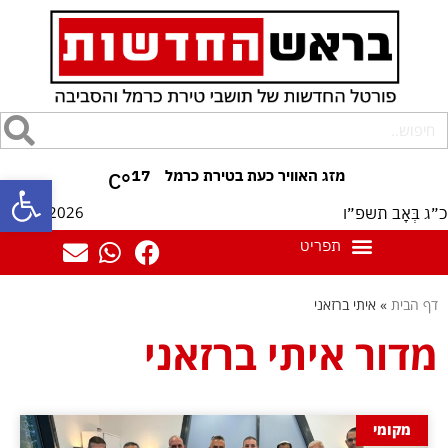
17
°C
פתח סרגל
06/08/2026
כ״ג בְּאָב תשפ״ו
דף הבית
»
איתי ברזאני
מדור איתי ברזאני
מקומי