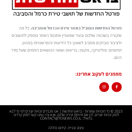
פורטל החדשות המוביל באזור טירת הכרמל והסביבה
. כל מה
שקורה בשכונה שלכם ובעיר שמעניין אתכם! האתר מספק לתושבים
ולציבור מבזקים מסביב לשעון: כל הידיעות והפרשנויות במגוון
תחומים: פוליטיקה, מקומי, בריאות ושאר הנושאים החמים שעל סדר
היום.
מוזמנים לעקוב אחרינו:
2023 © כל הזכויות שמורות - בראש החדשות | אנו מכבדים זכויות יוצרים לפי ס׳ 27א
לחוק זכויות יוצרים, לכן אם זיהיתם יצירה שלכם, אנא צרו עמנו קשר למתן קרדיט
בדוא"ל: CONTACT@TCNEWS.CO.IL
עיצוב ובנייה: קידום כהלכה