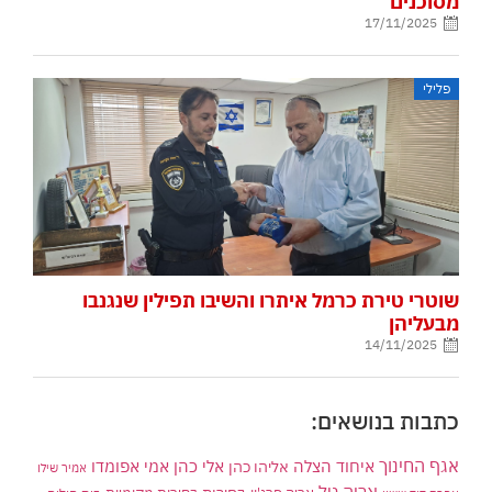
מסוכנים
17/11/2025
פלילי
שוטרי טירת כרמל איתרו והשיבו תפילין שנגנבו
מבעליהן
14/11/2025
כתבות בנושאים:
אגף החינוך
איחוד הצלה
אלי כהן
אליהו כהן
אמי אפומדו
אמיר שילו
אריה טל