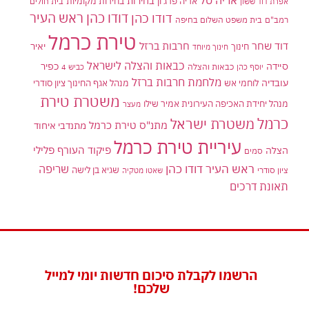
בחירות
אריה פרג'ון
בחירות מקומיות
בית חולים
אפרת דוד ששון
דודו כהן ראש העיר
דודו כהן
רמב"ם
בית משפט השלום בחיפה
טירת כרמל
דוד שחר
חרבות ברזל
יאיר
חינוך
חינוך מיוחד
כבאות והצלה לישראל
סיידה
כפיר
יוסף כהן
כבאות והצלה
כביש 4
מלחמת חרבות ברזל
עובדיה
לוחמי אש
מנהל אגף החינוך ציון סודרי
משטרת טירת
מנהל יחידת האכיפה העירונית אמיר שילו
מעצר
כרמל
משטרת ישראל
מתנ"ס טירת כרמל
מתנדבי איחוד
עיריית טירת כרמל
פיקוד העורף
פלילי
הצלה
סמים
ראש העיר דודו כהן
שריפה
שגיא בן לישה
ציון סודרי
שאטו מטקיה
תאונת דרכים
הרשמו לקבלת סיכום חדשות יומי למייל
שלכם!