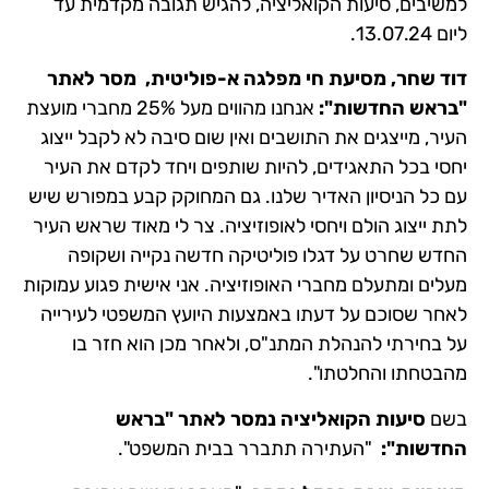
למשיבים, סיעות הקואליציה, להגיש תגובה מקדמית עד
ליום 13.07.24.
דוד שחר, מסיעת חי מפלגה א-פוליטית, מסר לאתר
"בראש החדשות":
אנחנו מהווים מעל 25% מחברי מועצת
העיר, מייצגים את התושבים ואין שום סיבה לא לקבל ייצוג
יחסי בכל התאגידים, להיות שותפים ויחד לקדם את העיר
עם כל הניסיון האדיר שלנו. גם המחוקק קבע במפורש שיש
לתת ייצוג הולם ויחסי לאופוזיציה. צר לי מאוד שראש העיר
החדש שחרט על דגלו פוליטיקה חדשה נקייה ושקופה
מעלים ומתעלם מחברי האופוזיציה. אני אישית פגוע עמוקות
לאחר שסוכם על דעתו באמצעות היועץ המשפטי לעירייה
על בחירתי להנהלת המתנ"ס, ולאחר מכן הוא חזר בו
מהבטחתו והחלטתו".
בשם
סיעות הקואליציה נמסר לאתר "בראש
החדשות":
"העתירה תתברר בבית המשפט".