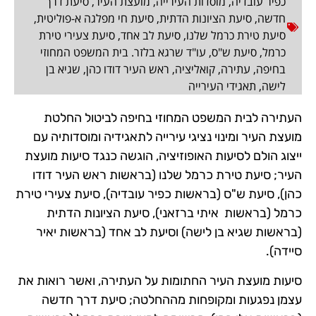
כפיר עובדיה
,
מוסדות העירייה
,
מועצת העיר
,
סיעת דרך
חדשה
,
סיעת הציונות הדתית
,
סיעת חי מפלגה א-פוליטית
,
סיעת טירת כרמל שלנו
,
סיעת לב אחד
,
סיעת צעירי טירת
כרמל
,
סיעת ש"ס
,
עו"ד שרגא בלזר. בית המשפט המחוזי
בחיפה
,
עתירה
,
קואליציה
,
ראש העיר דודו כהן
,
שגיא בן
לישה
,
תאגידי העירייה
העתירה לבית המשפט המחוזי בחיפה לביטול החלטת
מועצת העיר ומינוי נציגי עירייה לתאגידיה ומוסדותיה עם
ייצוג הולם לסיעות האופוזיציה, הוגשה כנגד סיעות מועצת
העיר; סיעת טירת כרמל שלנו (בראשות ראש העיר דודו
כהן), סיעת ש"ס (בראשות כפיר עובדיה), סיעת צעירי טירת
כרמל (בראשות איתי ברזאני), סיעת הציונות הדתית
(בראשות שגיא בן לישה) וסיעת לב אחד (בראשות יאיר
סיידה).
סיעות מועצת העיר החתומות על העתירה, ואשר רואות את
עצמן נפגעות ומקופחות מההחלטה; סיעת דרך חדשה