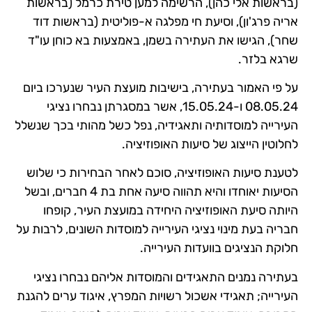
(בראשות אלי כהן), הרשימה למען טירת כרמל (בראשות
אריה פרג'ון), וסיעת חי מפלגה א-פוליטית (בראשות דוד
שחר), הגישו את העתירה בשמן, באמצעות בא כוחן עו"ד
שרגא בלזר.
על פי האמור בעתירה, בישיבות מועצת העיר שנערכו ביום
08.05.24 ו-15.05.24, אשר במסגרתן נבחרו נציגי
העירייה למוסדותיה ותאגידיה, נפל כשל מהותי בכך שנשלל
לחלוטין הייצוג של סיעות האופוזיציה.
לטענת סיעות האופוזיציה, סוכם לאחר הבחירות כי שלוש
הסיעות יאוחדו והיא תהווה סיעה אחת בת 4 חברים, ובשל
היותה סיעת האופוזיציה היחידה במועצת העיר, קופחו
חבריה בעת מינוי נציגי העירייה למוסדות השונים, לרבות על
חלוקת הנציגים בוועדות העירייה.
בעתירה נמנים התאגידים והמוסדות אליהם נבחרו נציגי
העירייה; תאגידי אשכול רשויות המפרץ, איגוד ערים להגנת