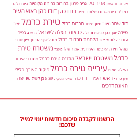
אריה טל
בחירות
אריה פרג'ון
בחירות מקומיות
בית חולים
אפרת דוד ששון
דודו כהן ראש העיר
דודו כהן
רמב"ם
בית משפט השלום בחיפה
טירת כרמל
דוד שחר
חרבות ברזל
יאיר
חינוך
חינוך מיוחד
כבאות והצלה לישראל
סיידה
כפיר
יוסף כהן
כבאות והצלה
כביש 4
מלחמת חרבות ברזל
עובדיה
לוחמי אש
מנהל אגף החינוך ציון סודרי
משטרת טירת
מנהל יחידת האכיפה העירונית אמיר שילו
מעצר
כרמל
משטרת ישראל
מתנ"ס טירת כרמל
מתנדבי איחוד
עיריית טירת כרמל
פיקוד העורף
פלילי
הצלה
סמים
ראש העיר דודו כהן
שריפה
שגיא בן לישה
ציון סודרי
שאטו מטקיה
תאונת דרכים
הרשמו לקבלת סיכום חדשות יומי למייל
שלכם!