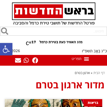
17
°C
פתח סרגל
06/08/2026
כ״ג בְּאָב תשפ״ו
דף הבית
»
ארגון בטרם
מדור ארגון בטרם
בריאות