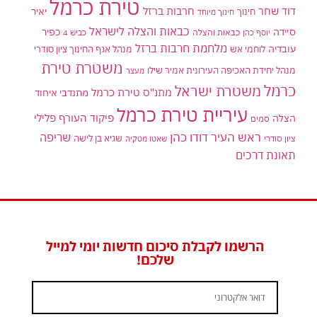
טירת כרמל
דוד שחר
חרבות ברזל
יאיר
חינוך
חינוך מיוחד
כבאות והצלה לישראל
סיידה
כפיר
יוסף כהן
כבאות והצלה
כביש 4
מלחמת חרבות ברזל
עובדיה
לוחמי אש
מנהל אגף החינוך ציון סודרי
משטרת טירת
מנהל יחידת האכיפה העירונית אמיר שילו
מעצר
כרמל
משטרת ישראל
מתנ"ס טירת כרמל
מתנדבי איחוד
עיריית טירת כרמל
פיקוד העורף
פלילי
הצלה
סמים
ראש העיר דודו כהן
שריפה
שגיא בן לישה
ציון סודרי
שאטו מטקיה
תאונת דרכים
הרשמו לקבלת סיכום חדשות יומי למייל
שלכם!