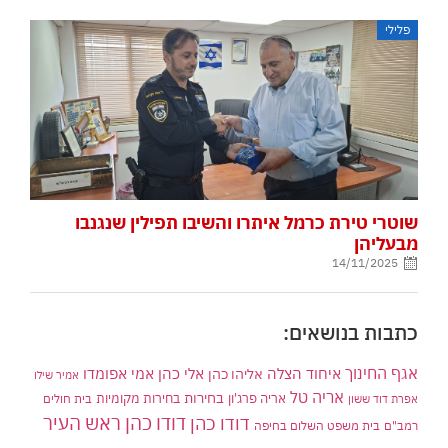
פלילי
שוטרי טירת כרמל איתרו והשיבו תפילין שנגנבו
מבעליהן
14/11/2025
כתבות בנושאים:
אגף החינוך
איחוד הצלה
אלי כהן
אליהו כהן
אמי אפומדו
אמיר שילו
אריה טל
בחירות
אריה פרג'ון
בחירות מקומיות
בית חולים
אפרת דוד ששון
דודו כהן ראש העיר
דודו כהן
רמב"ם
בית משפט השלום בחיפה