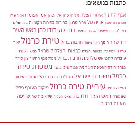
כתבות בנושאים:
אגף החינוך
איחוד הצלה
אלי כהן
אליהו כהן
אמי אפומדו
אמיר שילו
אריה טל
בחירות
אריה פרג'ון
בחירות מקומיות
בית חולים
אפרת דוד ששון
דודו כהן ראש העיר
דודו כהן
רמב"ם
בית משפט השלום בחיפה
טירת כרמל
דוד שחר
חרבות ברזל
יאיר
חינוך
חינוך מיוחד
כבאות והצלה לישראל
סיידה
כפיר
יוסף כהן
כבאות והצלה
כביש 4
מלחמת חרבות ברזל
עובדיה
לוחמי אש
מנהל אגף החינוך ציון סודרי
משטרת טירת
מנהל יחידת האכיפה העירונית אמיר שילו
מעצר
כרמל
משטרת ישראל
מתנ"ס טירת כרמל
מתנדבי איחוד
עיריית טירת כרמל
פיקוד העורף
פלילי
הצלה
סמים
ראש העיר דודו כהן
שריפה
שגיא בן לישה
ציון סודרי
שאטו מטקיה
תאונת דרכים