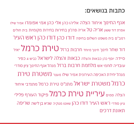
כתבות בנושאים:
אגף החינוך
איחוד הצלה
אלי כהן
אליהו כהן
אמי אפומדו
אמיר שילו
אריה טל
בחירות
אריה פרג'ון
בחירות מקומיות
בית חולים
אפרת דוד ששון
דודו כהן ראש העיר
דודו כהן
רמב"ם
בית משפט השלום בחיפה
טירת כרמל
דוד שחר
חרבות ברזל
יאיר
חינוך
חינוך מיוחד
כבאות והצלה לישראל
סיידה
כפיר
יוסף כהן
כבאות והצלה
כביש 4
מלחמת חרבות ברזל
עובדיה
לוחמי אש
מנהל אגף החינוך ציון סודרי
משטרת טירת
מנהל יחידת האכיפה העירונית אמיר שילו
מעצר
כרמל
משטרת ישראל
מתנ"ס טירת כרמל
מתנדבי איחוד
עיריית טירת כרמל
פיקוד העורף
פלילי
הצלה
סמים
ראש העיר דודו כהן
שריפה
שגיא בן לישה
ציון סודרי
שאטו מטקיה
תאונת דרכים