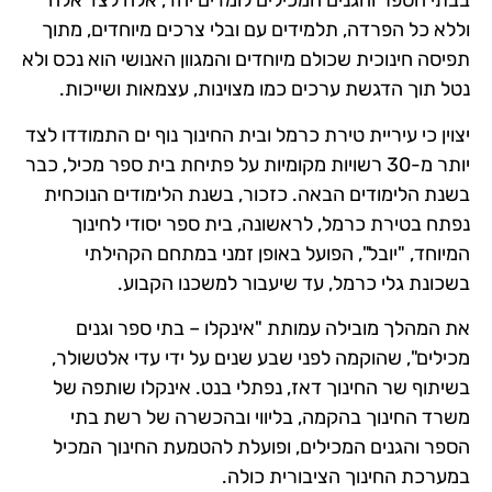
בבתי הספר והגנים המכילים לומדים יחד, אלה לצד אלה
וללא כל הפרדה, תלמידים עם ובלי צרכים מיוחדים, מתוך
תפיסה חינוכית שכולם מיוחדים והמגוון האנושי הוא נכס ולא
נטל תוך הדגשת ערכים כמו מצוינות, עצמאות ושייכות.
יצוין כי עיריית טירת כרמל ובית החינוך נוף ים התמודדו לצד
יותר מ-30 רשויות מקומיות על פתיחת בית ספר מכיל, כבר
בשנת הלימודים הבאה. כזכור, בשנת הלימודים הנוכחית
נפתח בטירת כרמל, לראשונה, בית ספר יסודי לחינוך
המיוחד, "יובל", הפועל באופן זמני במתחם הקהילתי
בשכונת גלי כרמל, עד שיעבור למשכנו הקבוע.
את המהלך מובילה עמותת "אינקלו – בתי ספר וגנים
מכילים", שהוקמה לפני שבע שנים על ידי עדי אלטשולר,
בשיתוף שר החינוך דאז, נפתלי בנט. אינקלו שותפה של
משרד החינוך בהקמה, בליווי ובהכשרה של רשת בתי
הספר והגנים המכילים, ופועלת להטמעת החינוך המכיל
במערכת החינוך הציבורית כולה.