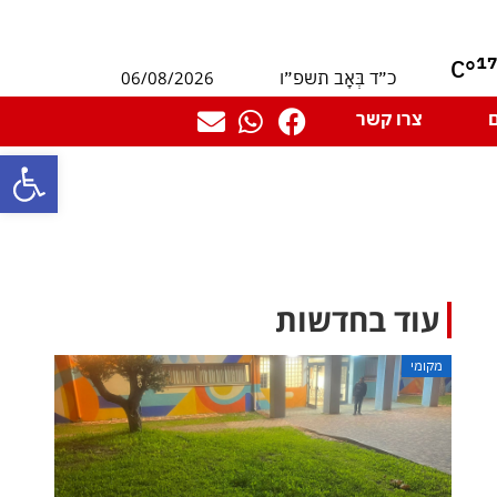
1
°C
06/08/2026
כ״ד בְּאָב תשפ״ו
צרו קשר
פתח סרגל
עוד בחדשות
מקומי