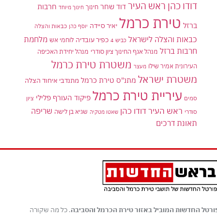
דודו כהן ראש העיר
דוד שחר
חרבות
חינוך
חינוך מיוחד
טירת כרמל
ברזל
יאיר סיידה
יוסף כהן
כבאות והצלה
כבאות והצלה לישראל
מלחמת
כפיר עובדיה
לוחמי אש
כביש 4
חרבות ברזל
מנהל אגף החינוך ציון סודרי
מנהל יחידת האכיפה
משטרת טירת כרמל
העירונית אמיר שילו
מעצר
משטרת ישראל
מתנ"ס טירת כרמל
מתנדבי איחוד הצלה
עיריית טירת כרמל
פיקוד העורף
פלילי
סמים
ציון
ראש העיר דודו כהן
שריפה
שגיא בן לישה
סודרי
שאטו מטקיה
תאונת דרכים
ורטל החדשות המוביל באזור טירת הכרמל והסביבה
. כל מה שקורה