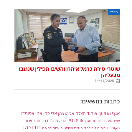
פלילי
שוטרי טירת כרמל איתרו והשיבו תפילין שנגנבו
מבעליהן
14/11/2025
כתבות בנושאים:
אגף החינוך
איחוד הצלה
אלי כהן
אליהו כהן
אמי אפומדו
אריה טל
בחירות
אריה פרג'ון
בחירות
אמיר שילו
אפרת דוד ששון
דודו כהן
מקומיות
בית חולים רמב"ם
בית משפט השלום בחיפה