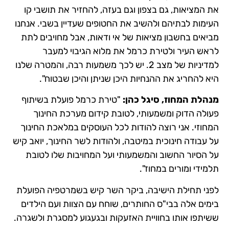
את המציאות, גם בצפון וגם בעזה, להחזיר את תושבי קו
העימות לבתיהם ולהשיב את החטופים שעדיין בשבי. אנחנו
מביאים בחשבון מציאות של אי ודאות, אבל מחויבים לתת
לראש העיר ולטירת כרמל את מלוא הגיבוי למעבר
למדיניות של מצב 2. יש לכך משמעות רבה, והמטרה שלנו
היא להחריג את ההנחיות היכן שניתן והיכן שבטוח".
מנהלת המחוז, סיגל כהן:
"טירת כרמל פועלת בשיתוף
פעולה הדוק ומשמעותי, לטובת קידום מערכת החינוך
המחוזי. אני רוצה להודות לכל העוסקים במלאכת החינוך
על עבודה חינוכית במיטבה, ולהודות לשר החינוך, יואב קיש
על הסיור החשוב והמשמעותי ועל המחויבות שלו לטובת
תלמידי ומורים במחוז".
לפני תחילת הישיבה, ביקר השר קיש בשמרטפיה הפועלת
בימים אלה בבי"ס החותרים, שוחח עם הצוות ועם הילדים
ששיתפו אותו בחוויית האזעקות ובגעגוע למסגרת ולשגרה.