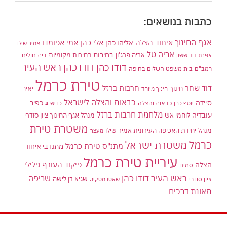
כתבות בנושאים:
אגף החינוך
איחוד הצלה
אלי כהן
אליהו כהן
אמי אפומדו
אמיר שילו
אריה טל
בחירות
אריה פרג'ון
בחירות מקומיות
בית חולים
אפרת דוד ששון
דודו כהן ראש העיר
דודו כהן
רמב"ם
בית משפט השלום בחיפה
טירת כרמל
דוד שחר
חרבות ברזל
יאיר
חינוך
חינוך מיוחד
כבאות והצלה לישראל
סיידה
כפיר
יוסף כהן
כבאות והצלה
כביש 4
מלחמת חרבות ברזל
עובדיה
לוחמי אש
מנהל אגף החינוך ציון סודרי
משטרת טירת
מנהל יחידת האכיפה העירונית אמיר שילו
מעצר
כרמל
משטרת ישראל
מתנ"ס טירת כרמל
מתנדבי איחוד
עיריית טירת כרמל
פיקוד העורף
פלילי
הצלה
סמים
ראש העיר דודו כהן
שריפה
שגיא בן לישה
ציון סודרי
שאטו מטקיה
תאונת דרכים