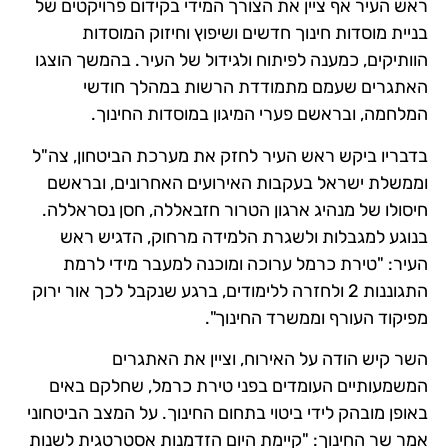
ראש העיר אף ציין את הצורך המידי בקידום פרויקטים של
בניית מוסדות חינוך חדשים ושיפוץ וחיזוק המוסדות
הוותיקים, כמענה לפיתוח ולגידול של העיר. בהמשך הוצגו
האתגרים שעמם מתמודדת הרשות במהלך חודשי
המלחמה, ובראשם פערי המיגון במוסדות החינוך.
בדבריו ביקש ראש העיר לחזק את מערכת הביטחון, צה"ל
וממשלת ישראל בעקבות האירועים האחרונים, ובראשם
חיסולו של מנהיג ארגון הטרור חזבאללה, חסן נסראללה.
בנוגע למגבלות ולשגרת הלמידה מרחוק, הדגיש ראש
העיר: "טירת כרמל ערוכה ומוכנה למעבר מידי לרמת
התגוננות 2 ולחזרה ללימודים, ברגע שנקבל לכך אור ירוק
מפיקוד העורף וממשרד החינוך".
השר קיש הודה על האירוח, וציין את האתגרים
המשמעותיים העומדים בפני טירת כרמל, שחלקם באים
באופן מובהק לידי ביטוי בתחום החינוך. על המצב הביטחוני
אמר שר החינוך: "קיימת היום הזדמנות אסטרטגית לשנות