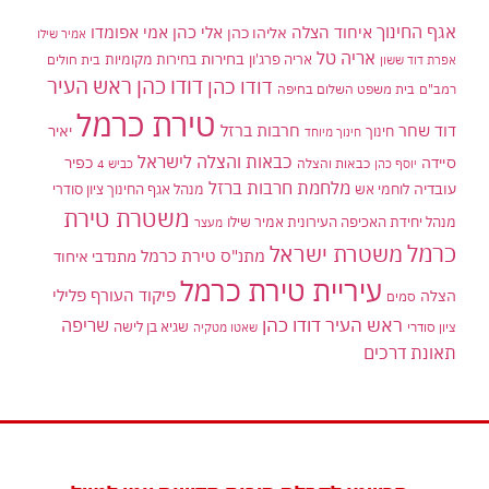
אגף החינוך
איחוד הצלה
אלי כהן
אליהו כהן
אמי אפומדו
אמיר שילו
אריה טל
בחירות
אריה פרג'ון
בחירות מקומיות
בית חולים
אפרת דוד ששון
דודו כהן ראש העיר
דודו כהן
רמב"ם
בית משפט השלום בחיפה
טירת כרמל
דוד שחר
חרבות ברזל
יאיר
חינוך
חינוך מיוחד
כבאות והצלה לישראל
סיידה
כפיר
יוסף כהן
כבאות והצלה
כביש 4
מלחמת חרבות ברזל
עובדיה
לוחמי אש
מנהל אגף החינוך ציון סודרי
משטרת טירת
מנהל יחידת האכיפה העירונית אמיר שילו
מעצר
כרמל
משטרת ישראל
מתנ"ס טירת כרמל
מתנדבי איחוד
עיריית טירת כרמל
פיקוד העורף
פלילי
הצלה
סמים
ראש העיר דודו כהן
שריפה
שגיא בן לישה
ציון סודרי
שאטו מטקיה
תאונת דרכים