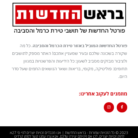
פורטל החדשות המוביל באזור טירת הכרמל והסביבה
. כל מה
שקורה בשכונה שלכם ובעיר שמעניין אתכם! האתר מספק לתושבים
ולציבור מבזקים מסביב לשעון: כל הידיעות והפרשנויות במגוון
תחומים: פוליטיקה, מקומי, בריאות ושאר הנושאים החמים שעל סדר
היום.
מוזמנים לעקוב אחרינו:
2023 © כל הזכויות שמורות - בראש החדשות | אנו מכבדים זכויות יוצרים לפי ס׳ 27א
לחוק זכויות יוצרים, לכן אם זיהיתם יצירה שלכם, אנא צרו עמנו קשר למתן קרדיט