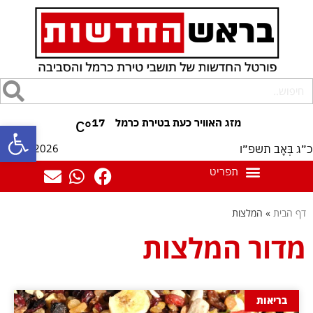
17
°C
פתח סרגל
06/08/2026
כ״ג בְּאָב תשפ״ו
דף הבית
»
המלצות
מדור המלצות
בריאות