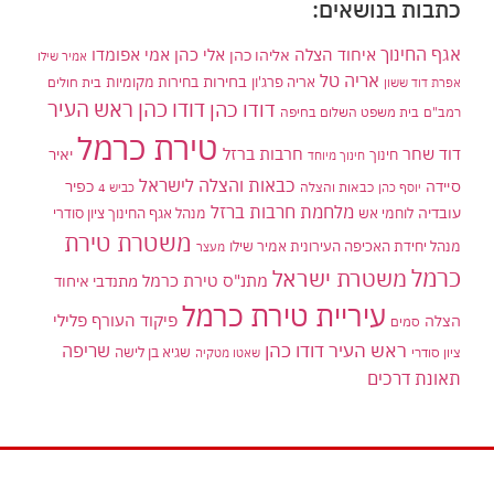
כתבות בנושאים:
אגף החינוך
איחוד הצלה
אלי כהן
אליהו כהן
אמי אפומדו
אמיר שילו
אריה טל
בחירות
אריה פרג'ון
בחירות מקומיות
בית חולים
אפרת דוד ששון
דודו כהן ראש העיר
דודו כהן
רמב"ם
בית משפט השלום בחיפה
טירת כרמל
דוד שחר
חרבות ברזל
יאיר
חינוך
חינוך מיוחד
כבאות והצלה לישראל
סיידה
כפיר
יוסף כהן
כבאות והצלה
כביש 4
מלחמת חרבות ברזל
עובדיה
לוחמי אש
מנהל אגף החינוך ציון סודרי
משטרת טירת
מנהל יחידת האכיפה העירונית אמיר שילו
מעצר
כרמל
משטרת ישראל
מתנ"ס טירת כרמל
מתנדבי איחוד
עיריית טירת כרמל
פיקוד העורף
פלילי
הצלה
סמים
ראש העיר דודו כהן
שריפה
שגיא בן לישה
ציון סודרי
שאטו מטקיה
תאונת דרכים