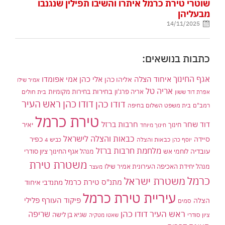
שוטרי טירת כרמל איתרו והשיבו תפילין שנגנבו
מבעליהן
14/11/2025
כתבות בנושאים:
אגף החינוך
איחוד הצלה
אלי כהן
אליהו כהן
אמי אפומדו
אמיר שילו
אריה טל
בחירות
אריה פרג'ון
בחירות מקומיות
בית חולים
אפרת דוד ששון
דודו כהן ראש העיר
דודו כהן
רמב"ם
בית משפט השלום בחיפה
טירת כרמל
דוד שחר
חרבות ברזל
יאיר
חינוך
חינוך מיוחד
כבאות והצלה לישראל
סיידה
כפיר
יוסף כהן
כבאות והצלה
כביש 4
מלחמת חרבות ברזל
עובדיה
לוחמי אש
מנהל אגף החינוך ציון סודרי
משטרת טירת
מנהל יחידת האכיפה העירונית אמיר שילו
מעצר
כרמל
משטרת ישראל
מתנ"ס טירת כרמל
מתנדבי איחוד
עיריית טירת כרמל
פיקוד העורף
פלילי
הצלה
סמים
ראש העיר דודו כהן
שריפה
שגיא בן לישה
ציון סודרי
שאטו מטקיה