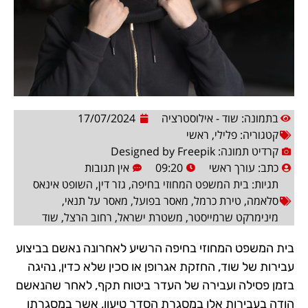
בתמונה: שוד - אילוסטרציה
17/07/2024
קטגוריה:
פלילי
,
ראשי
קרדיט תמונה: Designed by Freepik
כתב:
עורך ראשי
09:20
אין תגובות
תגיות:
בית המשפט המחוזי בחיפה
,
גזר דין
,
השופט אינאס
סלאמה
,
טירת כרמל
,
מאסר בפועל
,
מאסר על תנאי
,
מינימרקט שרמייסטר
,
משטרת ישראל
,
רחוב הרצל
,
שוד
בית המשפט המחוזי בחיפה הרשיע לאחרונה נאשם בביצוע
עבירות של שוד, החזקת אגרופן או סכין שלא כדין, נהיגה
בזמן פסילה ועבירה של העדר ביטוח תקף, לאחר שהנאשם
הודה בעבירות אלו במסגרת הסדר טיעון, אשר במסגרתו