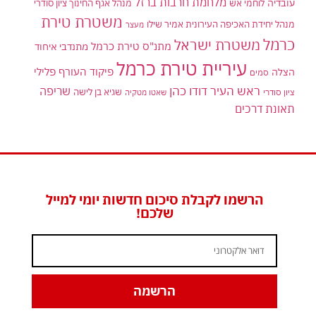
מלחמת חרבות ברזל
עובדיה
לוחמי אש
מנהל אגף החינוך ציון סודרי
משטרת טירת
מנהל יחידת האכיפה העירונית אמיר שילו
מעצר
כרמל
משטרת ישראל
מתנ"ס טירת כרמל
מתנדבי איחוד
עיריית טירת כרמל
פיקוד העורף
פלילי
הצלה
סמים
ראש העיר דודו כהן
שריפה
שגיא בן לישה
ציון סודרי
שאטו מטקיה
תאונת דרכים
הרשמו לקבלת סיכום חדשות יומי למייל
שלכם!
הרשמה