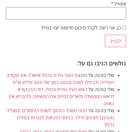
אימייל
*
כן, אני רוצה לקבל סיכום חדשות יומי במייל
גולשים הגיבו גם על:
שלי בוהנה
על
מועצת העיר טירת כרמל אישרה את תקציב
העירייה (הרגיל) לשנת 2024 בסך של 303 מיליון ש"ח
שלי בוהנה
על
ראש העיר טירת כרמל, דודו כהן קורא
לראש הממשלה ולשרים לסיים את המשימה ולהכריע את
האויב
שלי בוהנה
על
נתוני משרד החינוך לשנת הלימודים תשפ"ד
(2024) מציגים ירידה בנתוני הזכאות לבגרות בטירת
כרמל
שלי בוהנה
על
פועל נפל מפיגום באתר בנייה ברחוב