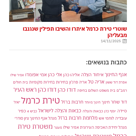
שוטרי טירת כרמל איתרו והשיבו תפילין שנגנבו
מבעליהן
14/11/2025
כתבות בנושאים:
אגף החינוך
איחוד הצלה
אלי כהן
אליהו כהן
אמי אפומדו
אמיר שילו
אריה טל
בחירות
אריה פרג'ון
בחירות מקומיות
בית חולים
אפרת דוד ששון
דודו כהן ראש העיר
דודו כהן
רמב"ם
בית משפט השלום בחיפה
טירת כרמל
דוד שחר
חרבות ברזל
יאיר
חינוך
חינוך מיוחד
כבאות והצלה לישראל
סיידה
כפיר
יוסף כהן
כבאות והצלה
כביש 4
מלחמת חרבות ברזל
עובדיה
לוחמי אש
מנהל אגף החינוך ציון סודרי
משטרת טירת
מנהל יחידת האכיפה העירונית אמיר שילו
מעצר
כרמל