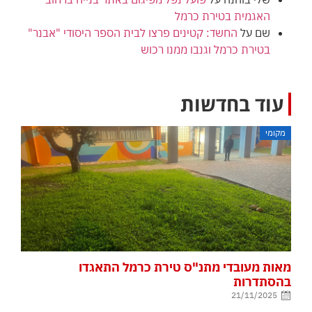
האגמית בטירת כרמל
שם
על
החשד: קטינים פרצו לבית הספר היסודי "אבנר"
בטירת כרמל וגנבו ממנו רכוש
עוד בחדשות
מקומי
מאות מעובדי מתנ"ס טירת כרמל התאגדו
בהסתדרות
21/11/2025