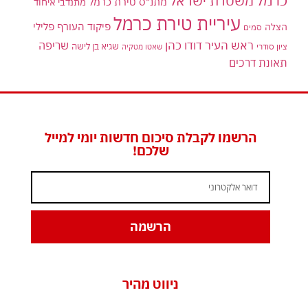
משטרת ישראל
מתנ"ס טירת כרמל
מתנדבי איחוד
עיריית טירת כרמל
פיקוד העורף
פלילי
הצלה
סמים
ראש העיר דודו כהן
שריפה
שגיא בן לישה
ציון סודרי
שאטו מטקיה
תאונת דרכים
הרשמו לקבלת סיכום חדשות יומי למייל
שלכם!
הרשמה
ניווט מהיר