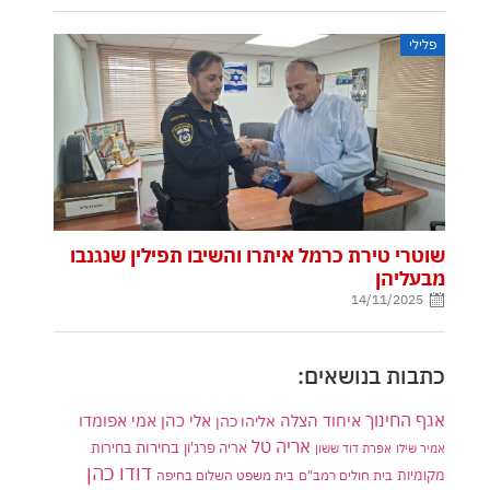
פלילי
שוטרי טירת כרמל איתרו והשיבו תפילין שנגנבו
מבעליהן
14/11/2025
כתבות בנושאים:
אגף החינוך
איחוד הצלה
אלי כהן
אליהו כהן
אמי אפומדו
אריה טל
בחירות
אריה פרג'ון
בחירות
אמיר שילו
אפרת דוד ששון
דודו כהן
מקומיות
בית חולים רמב"ם
בית משפט השלום בחיפה