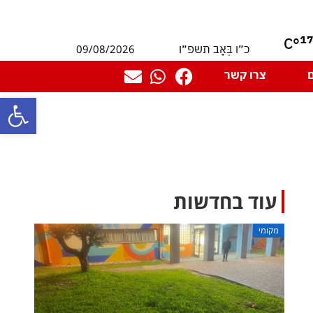
1
°C
09/08/2026
כ״ו בְּאָב תשפ״ו
צרו קשר
פתח סרגל
עוד בחדשות
מקומי