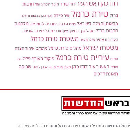
דודו כהן ראש העיר
דוד שחר
חרבות
חינוך
חינוך מיוחד
טירת כרמל
ברזל
יאיר סיידה
יוסף כהן
כבאות והצלה
כבאות והצלה לישראל
מלחמת
כפיר עובדיה
לוחמי אש
כביש 4
חרבות ברזל
מנהל אגף החינוך ציון סודרי
מנהל יחידת האכיפה
משטרת טירת כרמל
העירונית אמיר שילו
מעצר
משטרת ישראל
מתנ"ס טירת כרמל
מתנדבי איחוד הצלה
עיריית טירת כרמל
פיקוד העורף
פלילי
סמים
ציון
ראש העיר דודו כהן
שריפה
שגיא בן לישה
סודרי
שאטו מטקיה
תאונת דרכים
ורטל החדשות המוביל באזור טירת הכרמל והסביבה
. כל מה שקורה