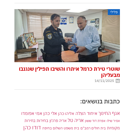
פלילי
שוטרי טירת כרמל איתרו והשיבו תפילין שנגנבו
מבעליהן
14/11/2025
כתבות בנושאים:
אגף החינוך
איחוד הצלה
אלי כהן
אליהו כהן
אמי אפומדו
אריה טל
בחירות
אריה פרג'ון
בחירות
אמיר שילו
אפרת דוד ששון
דודו כהן
מקומיות
בית חולים רמב"ם
בית משפט השלום בחיפה