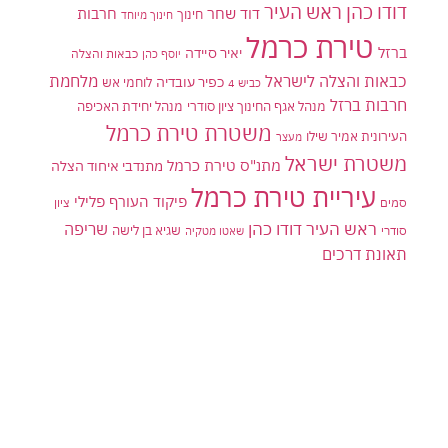
דודו כהן ראש העיר
דוד שחר
חרבות
חינוך
חינוך מיוחד
טירת כרמל
ברזל
יאיר סיידה
יוסף כהן
כבאות והצלה
כבאות והצלה לישראל
מלחמת
כפיר עובדיה
לוחמי אש
כביש 4
חרבות ברזל
מנהל אגף החינוך ציון סודרי
מנהל יחידת האכיפה
משטרת טירת כרמל
העירונית אמיר שילו
מעצר
משטרת ישראל
מתנ"ס טירת כרמל
מתנדבי איחוד הצלה
עיריית טירת כרמל
פיקוד העורף
פלילי
סמים
ציון
ראש העיר דודו כהן
שריפה
שגיא בן לישה
סודרי
שאטו מטקיה
תאונת דרכים