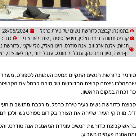
בתמונה: קבוצת כדורשת נשים של טירת כרמל
28/06/2024
קרדיט תמונה: דימה מלכין, מיכאל סיטנר, שרון לאונציני
כתב:
ע
תגיות:
אלנה ארבוזוב
,
אנה טודרס
,
הינו מאלק
,
טלי אקנין
,
כדורשת נ
דן-משה
,
סיון דומב כהן
,
ענבל זלומונס.
,
ענבל חורי
,
קרן לאונציני
,
ראש
טורניר כדורשת הנשים התקיים מטעם העמותה לספורט, משרד הת
שבמהלכו ניצחה קבוצת הכדורשת של טירת כרמל את הקבוצות ש
כך זכתה במקום הראשון.
ז"ל, מוותיקי העיר, שזיהה את הצורך בקידום ספורט נשי ולכן י
בראש קבוצת כדורשת הנשים עומדת המאמנת אנה טודרס, והק
ומתאמנת פעמיים בשבוע.