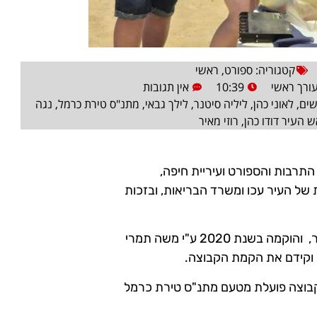
קטגוריה:
ספורט
,
ראשי
ורך ראשי
10:39
אין תגובות
שים
,
לאוני כהן
,
ליליה סיטנר
,
לילך גבאי
,
מתנ"ס טירת כרמל
,
נגה
 העיר דודו כהן
,
רוזי מאיר
רבות והספורט ועיריית חיפה,
ל העיר עכו ומשרד הבריאות, ובזכות
קבוצת כדורשת נשים בעיר טירת כרמל, מורכבת מתושבות העיר, והוקמה בשנת 2020 ע"י משה תמרי
זם וקידם את הקמת הקבוצה.
בוצה פועלת מטעם מתנ"ס טירת כרמל