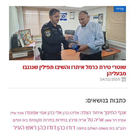
פלילי
שוטרי טירת כרמל איתרו והשיבו תפילין שנגנבו
מבעליהן
14/11/2025
כתבות בנושאים:
אגף החינוך
איחוד הצלה
אלי כהן
אליהו כהן
אמי אפומדו
אמיר שילו
אריה טל
בחירות
אריה פרג'ון
בחירות מקומיות
בית חולים
אפרת דוד ששון
דודו כהן ראש העיר
דודו כהן
רמב"ם
בית משפט השלום בחיפה