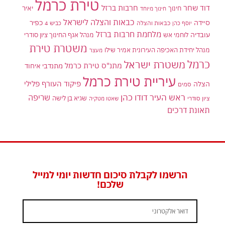
טירת כרמל
דוד שחר
חרבות ברזל
יאיר
חינוך
חינוך מיוחד
כבאות והצלה לישראל
סיידה
כפיר
יוסף כהן
כבאות והצלה
כביש 4
מלחמת חרבות ברזל
עובדיה
לוחמי אש
מנהל אגף החינוך ציון סודרי
משטרת טירת
מנהל יחידת האכיפה העירונית אמיר שילו
מעצר
כרמל
משטרת ישראל
מתנ"ס טירת כרמל
מתנדבי איחוד
עיריית טירת כרמל
פיקוד העורף
פלילי
הצלה
סמים
ראש העיר דודו כהן
שריפה
שגיא בן לישה
ציון סודרי
שאטו מטקיה
תאונת דרכים
הרשמו לקבלת סיכום חדשות יומי למייל
שלכם!