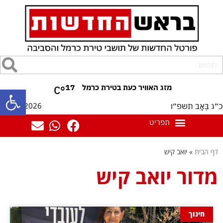
17
°C
פתח סרגל
06/08/2026
כ״ג בְּאָב תשפ״ו
דף הבית
»
יואב קיש
מדור יואב קיש
חינוך