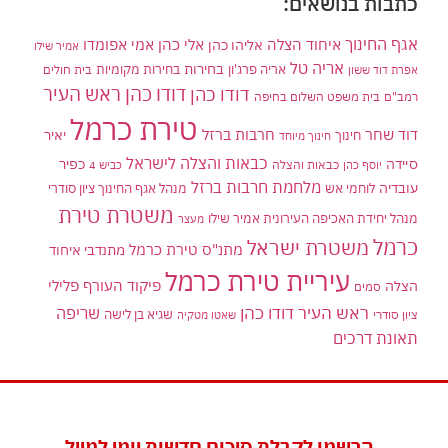
כתבות בנושאים:
אגף החינוך
איחוד הצלה
אלי כהן
אליהו כהן
אמי אפומדו
אמיר שילו
אריה טל
בחירות
אריה פרג'ון
בחירות מקומיות
בית חולים
אפרת דוד ששון
דודו כהן ראש העיר
דודו כהן
רמב"ם
בית משפט השלום בחיפה
טירת כרמל
דוד שחר
חרבות ברזל
יאיר
חינוך
חינוך מיוחד
כבאות והצלה לישראל
סיידה
כפיר
יוסף כהן
כבאות והצלה
כביש 4
מלחמת חרבות ברזל
עובדיה
לוחמי אש
מנהל אגף החינוך ציון סודרי
משטרת טירת
מנהל יחידת האכיפה העירונית אמיר שילו
מעצר
כרמל
משטרת ישראל
מתנ"ס טירת כרמל
מתנדבי איחוד
עיריית טירת כרמל
פיקוד העורף
פלילי
הצלה
סמים
ראש העיר דודו כהן
שריפה
שגיא בן לישה
ציון סודרי
שאטו מטקיה
תאונת דרכים
הרשמו לקבלת סיכום חדשות יומי למייל