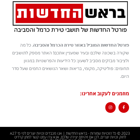
פורטל החדשות המוביל באזור טירת הכרמל והסביבה
. כל מה
שקורה בשכונה שלכם ובעיר שמעניין אתכם! האתר מספק לתושבים
ולציבור מבזקים מסביב לשעון: כל הידיעות והפרשנויות במגוון
תחומים: פוליטיקה, מקומי, בריאות ושאר הנושאים החמים שעל סדר
היום.
מוזמנים לעקוב אחרינו:
2023 © כל הזכויות שמורות - בראש החדשות | אנו מכבדים זכויות יוצרים לפי ס׳ 27א
לחוק זכויות יוצרים, לכן אם זיהיתם יצירה שלכם, אנא צרו עמנו קשר למתן קרדיט