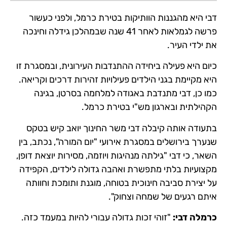
דבי היא מהגננות הוותיקות בטירת כרמל, ולפני כעשור
פרשה לגמלאות לאחר 41 שנה שבמהלכן גידלה וחינכה
את ילדי העיר.
כיום היא פעילה ביחידה ההתנדבות העירונית, ובמסגרת זו
היא מקיימת בגני הילדים פעילויות זהירות דרכים וקריאה.
כמו כן, דבי מתנדבת באגודה למלחמה בסרטן, בגינה
הקהילתית ובארגון מש"י בטירת כרמל.
בתעודה אותה קיבלה דבי משר החינוך יואב קיש בטקס
שנערך בירושלים במסגרת אירועי "יום המורה", נכתב, בין
השאר, כי דבי "גילתה מנהיגות ויוזמה, מסירות יוצאת דופן,
מקצועיות בלתי מתפשרת ואהבה גדולה לילדים, הקפידה
על יצירת סביבה חינוכית בטוחה, מוגנת ותומכת וחוותה
איתם רגעים של שמחה וצחוק".
כרמלה דבי:
"זוהי זכות גדולה עבורי להיות במעמד כזה.