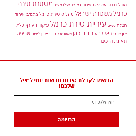
משטרת טירת
מנהל יחידת האכיפה העירונית אמיר שילו
מעצר
כרמל
משטרת ישראל
מתנ"ס טירת כרמל
מתנדבי איחוד
עיריית טירת כרמל
פיקוד העורף
פלילי
הצלה
סמים
ראש העיר דודו כהן
שריפה
שגיא בן לישה
ציון סודרי
שאטו מטקיה
תאונת דרכים
הרשמו לקבלת סיכום חדשות יומי למייל
שלכם!
הרשמה