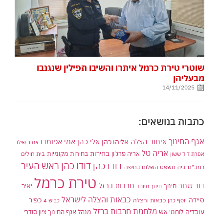
שוטרי טירת כרמל איתרו והשיבו תפילין שנגנבו
מבעליהן
14/11/2025
כתבות בנושאים:
אגף החינוך
איחוד הצלה
אלי כהן
אליהו כהן
אמי אפומדו
אמיר שילו
אריה טל
בחירות
אריה פרג'ון
בחירות מקומיות
בית חולים
אפרת דוד ששון
דודו כהן ראש העיר
דודו כהן
רמב"ם
בית משפט השלום בחיפה
טירת כרמל
דוד שחר
חרבות ברזל
יאיר
חינוך
חינוך מיוחד
כבאות והצלה לישראל
סיידה
כפיר
יוסף כהן
כבאות והצלה
כביש 4
מלחמת חרבות ברזל
עובדיה
לוחמי אש
מנהל אגף החינוך ציון סודרי