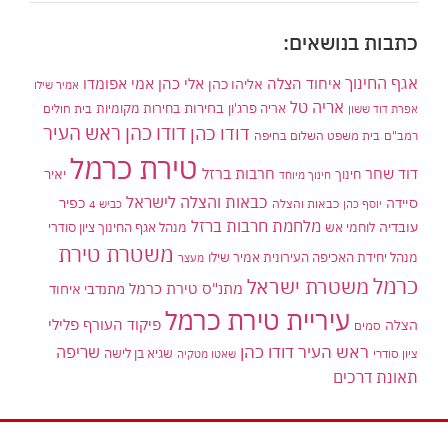
כתבות בנושאים:
אגף החינוך
איחוד הצלה
אלי כהן
אליהו כהן
אמי אפומדו
אמיר שילו
אריה טל
בחירות
אריה פרג'ון
בחירות מקומיות
בית חולים
אפרת דוד ששון
דודו כהן ראש העיר
דודו כהן
רמב"ם
בית משפט השלום בחיפה
טירת כרמל
דוד שחר
חרבות ברזל
יאיר
חינוך
חינוך מיוחד
כבאות והצלה לישראל
סיידה
כפיר
יוסף כהן
כבאות והצלה
כביש 4
מלחמת חרבות ברזל
עובדיה
לוחמי אש
מנהל אגף החינוך ציון סודרי
משטרת טירת
מנהל יחידת האכיפה העירונית אמיר שילו
מעצר
כרמל
משטרת ישראל
מתנ"ס טירת כרמל
מתנדבי איחוד
עיריית טירת כרמל
פיקוד העורף
פלילי
הצלה
סמים
ראש העיר דודו כהן
שריפה
שגיא בן לישה
ציון סודרי
שאטו מטקיה
תאונת דרכים