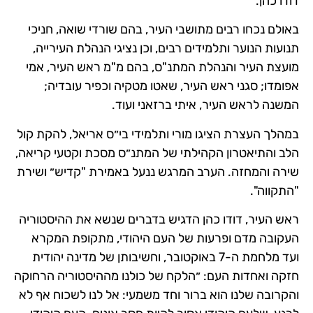
דודו כהן.
באולם נכחו רבים מתושבי העיר, בהם שורדי שואה, חניכי
תנועות הנוער ותלמידים רבים, וכן נציגי הנהלת העירייה,
מועצת העיר והנהלת המתנ"ס, בהם מ"מ ראש העיר, אמי
אפומדו; סגני ראש העיר, שאטו מטקיה וכפיר עובדיה;
המשנה לראש העיר, איתי ברזאני ועוד.
במהלך העצרת הציגו מורי ותלמידי בי״ס אריאל, להקת קול
הלב והתיאטרון הקהילתי של המתנ״ס מסכת וקטעי קריאה,
שירה והמחזה. הערב המרגש ננעל באמירת "קדיש״ ושירת
"התקווה".
ראש העיר, דודו כהן הדגיש בדברים שנשא את ההיסטוריה
העקובה מדם ופרעות של העם היהודי, מתקופת המקרא
ועד מלחמת ה-7 באוקטובר, וחשיבותן של מדינה יהודית
חזקה ואחדות העם: ״הלקח של כולנו מההיסטוריה הרחוקה
והקרובה שלנו הוא ברור וחד משמעי: אל לנו לשכוח אף לא