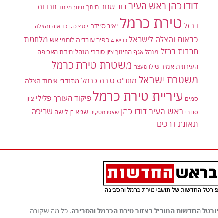
דודו כהן ראש העיר
דוד שחר
חרבות
חינוך
חינוך מיוחד
טירת כרמל
ברזל
יאיר סיידה
יוסף כהן
כבאות והצלה
כבאות והצלה לישראל
מלחמת
כפיר עובדיה
לוחמי אש
כביש 4
חרבות ברזל
מנהל אגף החינוך ציון סודרי
מנהל יחידת האכיפה
משטרת טירת כרמל
העירונית אמיר שילו
מעצר
משטרת ישראל
מתנ"ס טירת כרמל
מתנדבי איחוד הצלה
עיריית טירת כרמל
פיקוד העורף
פלילי
סמים
ציון
ראש העיר דודו כהן
שריפה
שגיא בן לישה
סודרי
שאטו מטקיה
תאונת דרכים
ורטל החדשות המוביל באזור טירת הכרמל והסביבה
. כל מה שקורה