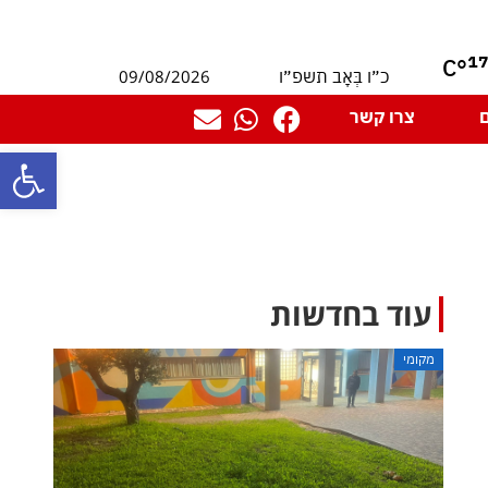
1
°C
09/08/2026
כ״ו בְּאָב תשפ״ו
צרו קשר
פתח סרגל
עוד בחדשות
מקומי