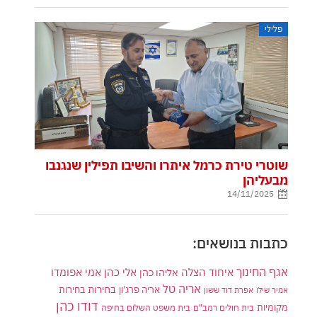
פלילי
שוטרי טירת כרמל איתרו והשיבו תפילין שנגנבו
מבעליהן
14/11/2025
כתבות בנושאים:
אגף החינוך
איחוד הצלה
אלי כהן
אליהו כהן
אמי אפומדו
אריה טל
בחירות
אריה פרג'ון
בחירות
אמיר שילו
אפרת דוד ששון
דודו כהן
מקומיות
בית חולים רמב"ם
בית משפט השלום בחיפה