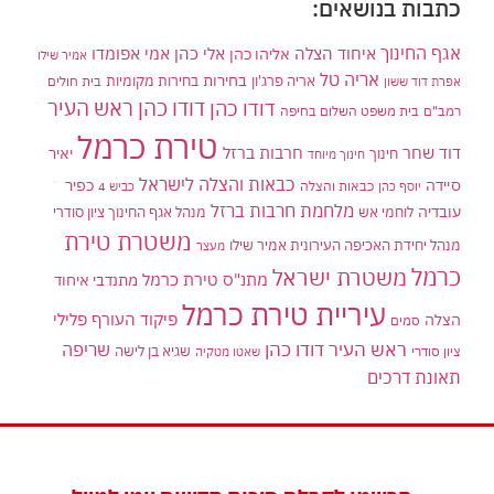
כתבות בנושאים:
אגף החינוך
איחוד הצלה
אלי כהן
אליהו כהן
אמי אפומדו
אמיר שילו
אריה טל
בחירות
אריה פרג'ון
בחירות מקומיות
בית חולים
אפרת דוד ששון
דודו כהן ראש העיר
דודו כהן
רמב"ם
בית משפט השלום בחיפה
טירת כרמל
דוד שחר
חרבות ברזל
יאיר
חינוך
חינוך מיוחד
כבאות והצלה לישראל
סיידה
כפיר
יוסף כהן
כבאות והצלה
כביש 4
מלחמת חרבות ברזל
עובדיה
לוחמי אש
מנהל אגף החינוך ציון סודרי
משטרת טירת
מנהל יחידת האכיפה העירונית אמיר שילו
מעצר
כרמל
משטרת ישראל
מתנ"ס טירת כרמל
מתנדבי איחוד
עיריית טירת כרמל
פיקוד העורף
פלילי
הצלה
סמים
ראש העיר דודו כהן
שריפה
שגיא בן לישה
ציון סודרי
שאטו מטקיה
תאונת דרכים