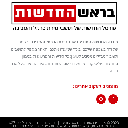
פורטל החדשות המוביל באזור טירת הכרמל והסביבה
. כל מה
שקורה בשכונה שלכם ובעיר שמעניין אתכם! האתר מספק לתושבים
ולציבור מבזקים מסביב לשעון: כל הידיעות והפרשנויות במגוון
תחומים: פוליטיקה, מקומי, בריאות ושאר הנושאים החמים שעל סדר
היום.
מוזמנים לעקוב אחרינו:
2023 © כל הזכויות שמורות - בראש החדשות | אנו מכבדים זכויות יוצרים לפי ס׳ 27א
לחוק זכויות יוצרים, לכן אם זיהיתם יצירה שלכם, אנא צרו עמנו קשר למתן קרדיט