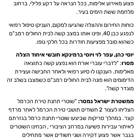
פצוע מאירוע אלימות, ככל הנראה על רקע פלילי, ברחוב
מלחמת ששת הימים בעיר.
כוחות החירום וההצלה שהגיעו למקום, העניקו טיפול רפואי
לנפגע כבן 40, ופינו אותו במצב קשה לבית החולים רמב"ם
כשהוא סובל מפציעות חודרות בכל חלקי גופו.
יוסי כהן, עפר לוי ויוסי ברמינקא חובשי איחוד הצלה
מסרו
: "לדברי עוברי אורח הוא נפצע קשה כתוצאה
מאלימות. הענקנו לו סיוע רפואי ולאחר החבישה ועצירת
הדימומים הוא פונה לבית החולים רמב"ם כשמצבו בשלב זה
מוגדר קשה".
ממשטרת ישראל נמסר:
"שוטרי תחנת טירת הכרמל
הצליחו לעצור 2 חשודים תושבי טירת הכרמל לאחר מרדף
קצר. במהלך סריקות שביצעו שוטרי תחנת כרמל בגזרתם
לאיתור עבירות פשיעה במרחב הציבורי , הבחינו השוטרים
בגבר אשר פצוע דקירה ושני חשודים אשר מתחילים