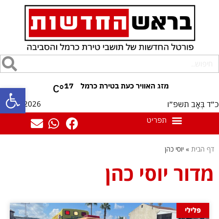
17
°C
פתח סרגל
07/08/2026
כ״ד בְּאָב תשפ״ו
דף הבית
»
יוסי כהן
מדור יוסי כהן
פלילי