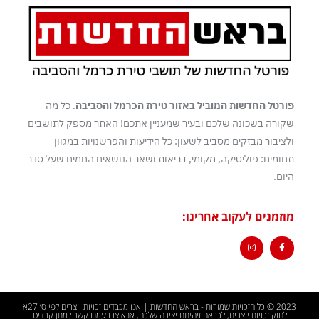
פורטל החדשות המוביל באזור טירת הכרמל והסביבה
. כל מה
שקורה בשכונה שלכם ובעיר שמעניין אתכם! האתר מספק לתושבים
ולציבור מבזקים מסביב לשעון: כל הידיעות והפרשנויות במגוון
תחומים: פוליטיקה, מקומי, בריאות ושאר הנושאים החמים שעל סדר
היום.
מוזמנים לעקוב אחרינו:
2023 © כל הזכויות שמורות - בראש החדשות | אנו מכבדים זכויות יוצרים לפי ס׳ 27א
לחוק זכויות יוצרים, לכן אם זיהיתם יצירה שלכם, אנא צרו עמנו קשר למתן קרדיט