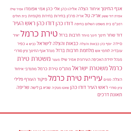
אגף החינוך
איחוד הצלה
אלי כהן
אליהו כהן
אמי אפומדו
אמיר שילו
אריה טל
בחירות
אריה פרג'ון
בחירות מקומיות
בית חולים
אפרת דוד ששון
דודו כהן ראש העיר
דודו כהן
רמב"ם
בית משפט השלום בחיפה
טירת כרמל
דוד שחר
חרבות ברזל
יאיר
חינוך
חינוך מיוחד
כבאות והצלה לישראל
סיידה
כפיר
יוסף כהן
כבאות והצלה
כביש 4
מלחמת חרבות ברזל
עובדיה
לוחמי אש
מנהל אגף החינוך ציון סודרי
משטרת טירת
מנהל יחידת האכיפה העירונית אמיר שילו
מעצר
כרמל
משטרת ישראל
מתנ"ס טירת כרמל
מתנדבי איחוד
עיריית טירת כרמל
פיקוד העורף
פלילי
הצלה
סמים
ראש העיר דודו כהן
שריפה
שגיא בן לישה
ציון סודרי
שאטו מטקיה
תאונת דרכים