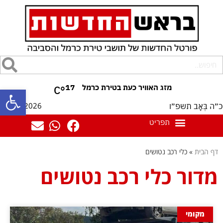
17
°C
פתח סרגל
08/08/2026
כ״ה בְּאָב תשפ״ו
דף הבית
»
כלי רכב נטושים
מדור כלי רכב נטושים
מקומי