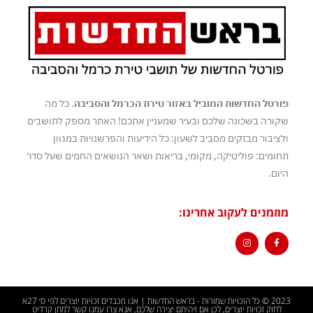
פורטל החדשות המוביל באזור טירת הכרמל והסביבה
. כל מה
שקורה בשכונה שלכם ובעיר שמעניין אתכם! האתר מספק לתושבים
ולציבור מבזקים מסביב לשעון: כל הידיעות והפרשנויות במגוון
תחומים: פוליטיקה, מקומי, בריאות ושאר הנושאים החמים שעל סדר
היום.
מוזמנים לעקוב אחרינו:
2023 © כל הזכויות שמורות - בראש החדשות | אנו מכבדים זכויות יוצרים לפי ס׳ 27א
לחוק זכויות יוצרים, לכן אם זיהיתם יצירה שלכם, אנא צרו עמנו קשר למתן קרדיט