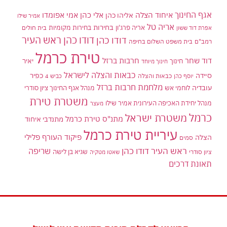
אגף החינוך
איחוד הצלה
אלי כהן
אליהו כהן
אמי אפומדו
אמיר שילו
אריה טל
בחירות
אריה פרג'ון
בחירות מקומיות
בית חולים
אפרת דוד ששון
דודו כהן ראש העיר
דודו כהן
רמב"ם
בית משפט השלום בחיפה
טירת כרמל
דוד שחר
חרבות ברזל
יאיר
חינוך
חינוך מיוחד
כבאות והצלה לישראל
סיידה
כפיר
יוסף כהן
כבאות והצלה
כביש 4
מלחמת חרבות ברזל
עובדיה
לוחמי אש
מנהל אגף החינוך ציון סודרי
משטרת טירת
מנהל יחידת האכיפה העירונית אמיר שילו
מעצר
כרמל
משטרת ישראל
מתנ"ס טירת כרמל
מתנדבי איחוד
עיריית טירת כרמל
פיקוד העורף
פלילי
הצלה
סמים
ראש העיר דודו כהן
שריפה
שגיא בן לישה
ציון סודרי
שאטו מטקיה
תאונת דרכים