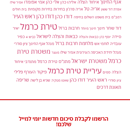
אגף החינוך
איחוד הצלה
אלי כהן
אליהו כהן
אמי אפומדו
אמיר שילו
אריה טל
בחירות
אריה פרג'ון
בחירות מקומיות
בית חולים
אפרת דוד ששון
דודו כהן ראש העיר
דודו כהן
רמב"ם
בית משפט השלום בחיפה
טירת כרמל
דוד שחר
חרבות ברזל
יאיר
חינוך
חינוך מיוחד
כבאות והצלה לישראל
סיידה
כפיר
יוסף כהן
כבאות והצלה
כביש 4
מלחמת חרבות ברזל
עובדיה
לוחמי אש
מנהל אגף החינוך ציון סודרי
משטרת טירת
מנהל יחידת האכיפה העירונית אמיר שילו
מעצר
כרמל
משטרת ישראל
מתנ"ס טירת כרמל
מתנדבי איחוד
עיריית טירת כרמל
פיקוד העורף
פלילי
הצלה
סמים
ראש העיר דודו כהן
שריפה
שגיא בן לישה
ציון סודרי
שאטו מטקיה
תאונת דרכים
הרשמו לקבלת סיכום חדשות יומי למייל
שלכם!