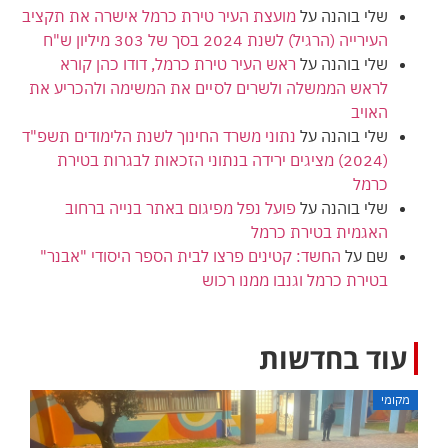
שלי בוהנה
על
מועצת העיר טירת כרמל אישרה את תקציב
העירייה (הרגיל) לשנת 2024 בסך של 303 מיליון ש"ח
שלי בוהנה
על
ראש העיר טירת כרמל, דודו כהן קורא
לראש הממשלה ולשרים לסיים את המשימה ולהכריע את
האויב
שלי בוהנה
על
נתוני משרד החינוך לשנת הלימודים תשפ"ד
(2024) מציגים ירידה בנתוני הזכאות לבגרות בטירת
כרמל
שלי בוהנה
על
פועל נפל מפיגום באתר בנייה ברחוב
האגמית בטירת כרמל
שם
על
החשד: קטינים פרצו לבית הספר היסודי "אבנר"
בטירת כרמל וגנבו ממנו רכוש
עוד בחדשות
מקומי