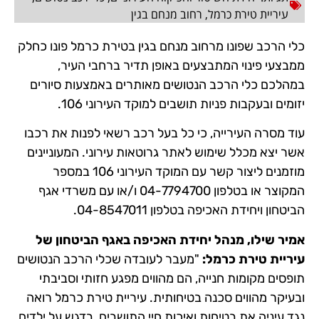
עיריית טירת כרמל
,
רחוב מנחם בגין
כלי הרכב שפונו מרחוב מנחם בגין בטירת כרמל פונו כחלק
ממבצעי פינוי המתבצעים באופן תדיר ברחבי העיר,
במהלכם כלי הרכב הנטושים מאותרים באמצעות סיורים
יזומים ובעקבות פניות תושבים למוקד העירוני 106.
עוד מסרה העירייה, כי כל בעל רכב רשאי לפנות את רכבו
אשר יצא מכלל שימוש לאתר גרוטאות עירוני. המעוניינים
מוזמנים ליצור קשר עם המוקד העירוני 106 במספר
המקוצר או בטלפון 04-7794700 ו/או עם משרדי אגף
הביטחון ויחידת האכיפה בטלפון 04-8547011.
אמיר שילו, מנהל יחידת האכיפה באגף
הביטחון של
עיריית טירת כרמל:
"מעבר לעובדה שכלי הרכב הנטושים
תופסים מקומות חנייה, הם מהווים מפגע חזותי וסביבתי
ובעיקר מהווים סכנה בטיחותית. עיריית טירת כרמל רואה
נגד עיניה את בטיחות ואיכות חיי התושבים, בדגש על ילדים