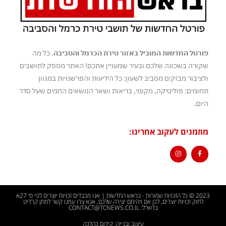
פורטל החדשות המוביל באזור טירת הכרמל והסביבה
. כל מה
שקורה בשכונה שלכם ובעיר שמעניין אתכם! האתר מספק לתושבים
ולציבור מבזקים מסביב לשעון: כל הידיעות והפרשנויות במגוון
תחומים: פוליטיקה, מקומי, בריאות ושאר הנושאים החמים שעל סדר
היום.
מוזמנים לעקוב אחרינו:
2023 © כל הזכויות שמורות - בראש החדשות | אנו מכבדים זכויות יוצרים לפי ס׳ 27א
לחוק זכויות יוצרים, לכן אם זיהיתם יצירה שלכם, אנא צרו עמנו קשר למתן קרדיט
בדוא"ל: CONTACT@TCNEWS.CO.IL
עיצוב ובנייה: קידום כהלכה