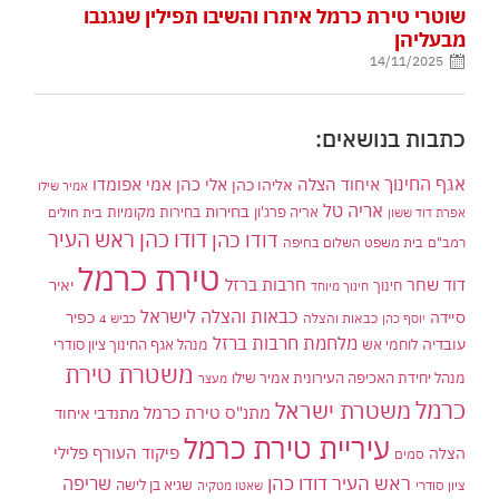
שוטרי טירת כרמל איתרו והשיבו תפילין שנגנבו
מבעליהן
14/11/2025
כתבות בנושאים:
אגף החינוך
איחוד הצלה
אלי כהן
אליהו כהן
אמי אפומדו
אמיר שילו
אריה טל
בחירות
אריה פרג'ון
בחירות מקומיות
בית חולים
אפרת דוד ששון
דודו כהן ראש העיר
דודו כהן
רמב"ם
בית משפט השלום בחיפה
טירת כרמל
דוד שחר
חרבות ברזל
יאיר
חינוך
חינוך מיוחד
כבאות והצלה לישראל
סיידה
כפיר
יוסף כהן
כבאות והצלה
כביש 4
מלחמת חרבות ברזל
עובדיה
לוחמי אש
מנהל אגף החינוך ציון סודרי
משטרת טירת
מנהל יחידת האכיפה העירונית אמיר שילו
מעצר
כרמל
משטרת ישראל
מתנ"ס טירת כרמל
מתנדבי איחוד
עיריית טירת כרמל
פיקוד העורף
פלילי
הצלה
סמים
ראש העיר דודו כהן
שריפה
שגיא בן לישה
ציון סודרי
שאטו מטקיה