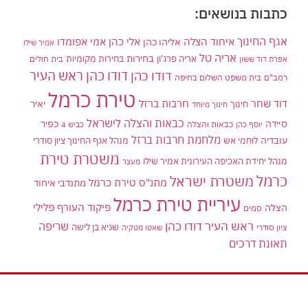
כתבות בנושאים:
אגף החינוך
איחוד הצלה
אלי כהן
אליהו כהן
אמי אפומדו
אמיר שילו
אריה טל
בחירות
אריה פרג'ון
בחירות מקומיות
בית חולים
אפרת דוד ששון
דודו כהן ראש העיר
דודו כהן
רמב"ם
בית משפט השלום בחיפה
טירת כרמל
דוד שחר
חרבות ברזל
יאיר
חינוך
חינוך מיוחד
כבאות והצלה לישראל
סיידה
כפיר
יוסף כהן
כבאות והצלה
כביש 4
מלחמת חרבות ברזל
עובדיה
לוחמי אש
מנהל אגף החינוך ציון סודרי
משטרת טירת
מנהל יחידת האכיפה העירונית אמיר שילו
מעצר
כרמל
משטרת ישראל
מתנ"ס טירת כרמל
מתנדבי איחוד
עיריית טירת כרמל
פיקוד העורף
פלילי
הצלה
סמים
ראש העיר דודו כהן
שריפה
שגיא בן לישה
ציון סודרי
שאטו מטקיה
תאונת דרכים