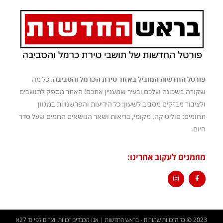
פורטל החדשות המוביל באזור טירת הכרמל והסביבה
. כל מה
שקורה בשכונה שלכם ובעיר שמעניין אתכם! האתר מספק לתושבים
ולציבור מבזקים מסביב לשעון: כל הידיעות והפרשנויות במגוון
תחומים: פוליטיקה, מקומי, בריאות ושאר הנושאים החמים שעל סדר
היום.
מוזמנים לעקוב אחרינו:
2023 © כל הזכויות שמורות - בראש החדשות | אנו מכבדים זכויות יוצרים לפי ס׳ 27א