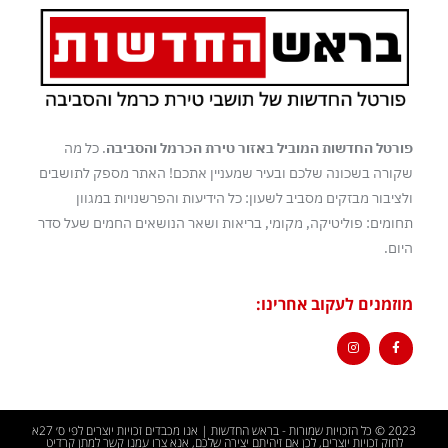
פורטל החדשות המוביל באזור טירת הכרמל והסביבה
. כל מה
שקורה בשכונה שלכם ובעיר שמעניין אתכם! האתר מספק לתושבים
ולציבור מבזקים מסביב לשעון: כל הידיעות והפרשנויות במגוון
תחומים: פוליטיקה, מקומי, בריאות ושאר הנושאים החמים שעל סדר
היום.
מוזמנים לעקוב אחרינו:
2023 © כל הזכויות שמורות - בראש החדשות | אנו מכבדים זכויות יוצרים לפי ס׳ 27א
לחוק זכויות יוצרים, לכן אם זיהיתם יצירה שלכם, אנא צרו עמנו קשר למתן קרדיט