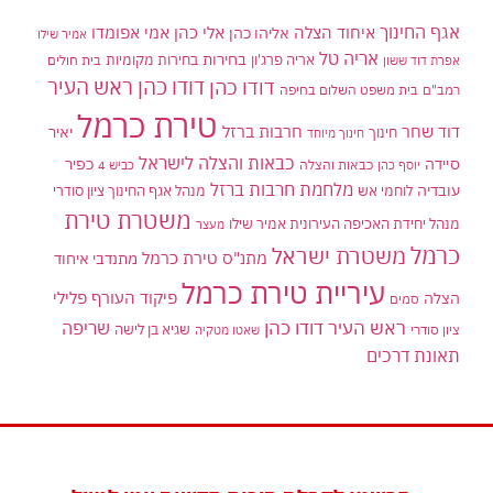
אגף החינוך
איחוד הצלה
אלי כהן
אליהו כהן
אמי אפומדו
אמיר שילו
אריה טל
בחירות
אריה פרג'ון
בחירות מקומיות
בית חולים
אפרת דוד ששון
דודו כהן ראש העיר
דודו כהן
רמב"ם
בית משפט השלום בחיפה
טירת כרמל
דוד שחר
חרבות ברזל
יאיר
חינוך
חינוך מיוחד
כבאות והצלה לישראל
סיידה
כפיר
יוסף כהן
כבאות והצלה
כביש 4
מלחמת חרבות ברזל
עובדיה
לוחמי אש
מנהל אגף החינוך ציון סודרי
משטרת טירת
מנהל יחידת האכיפה העירונית אמיר שילו
מעצר
כרמל
משטרת ישראל
מתנ"ס טירת כרמל
מתנדבי איחוד
עיריית טירת כרמל
פיקוד העורף
פלילי
הצלה
סמים
ראש העיר דודו כהן
שריפה
שגיא בן לישה
ציון סודרי
שאטו מטקיה
תאונת דרכים