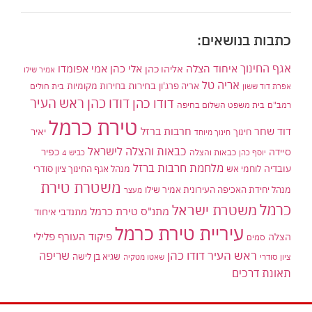
כתבות בנושאים:
אגף החינוך
איחוד הצלה
אלי כהן
אליהו כהן
אמי אפומדו
אמיר שילו
אריה טל
בחירות
אריה פרג'ון
בחירות מקומיות
בית חולים
אפרת דוד ששון
דודו כהן ראש העיר
דודו כהן
רמב"ם
בית משפט השלום בחיפה
טירת כרמל
דוד שחר
חרבות ברזל
יאיר
חינוך
חינוך מיוחד
כבאות והצלה לישראל
סיידה
כפיר
יוסף כהן
כבאות והצלה
כביש 4
מלחמת חרבות ברזל
עובדיה
לוחמי אש
מנהל אגף החינוך ציון סודרי
משטרת טירת
מנהל יחידת האכיפה העירונית אמיר שילו
מעצר
כרמל
משטרת ישראל
מתנ"ס טירת כרמל
מתנדבי איחוד
עיריית טירת כרמל
פיקוד העורף
פלילי
הצלה
סמים
ראש העיר דודו כהן
שריפה
שגיא בן לישה
ציון סודרי
שאטו מטקיה
תאונת דרכים