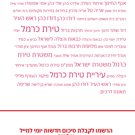
אגף החינוך
איחוד הצלה
אלי כהן
אליהו כהן
אמי אפומדו
אמיר שילו
אריה טל
בחירות
אריה פרג'ון
בחירות מקומיות
בית חולים
אפרת דוד ששון
דודו כהן ראש העיר
דודו כהן
רמב"ם
בית משפט השלום בחיפה
טירת כרמל
דוד שחר
חרבות ברזל
יאיר
חינוך
חינוך מיוחד
כבאות והצלה לישראל
סיידה
כפיר
יוסף כהן
כבאות והצלה
כביש 4
מלחמת חרבות ברזל
עובדיה
לוחמי אש
מנהל אגף החינוך ציון סודרי
משטרת טירת
מנהל יחידת האכיפה העירונית אמיר שילו
מעצר
כרמל
משטרת ישראל
מתנ"ס טירת כרמל
מתנדבי איחוד
עיריית טירת כרמל
פיקוד העורף
פלילי
הצלה
סמים
ראש העיר דודו כהן
שריפה
שגיא בן לישה
ציון סודרי
שאטו מטקיה
תאונת דרכים
הרשמו לקבלת סיכום חדשות יומי למייל