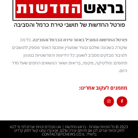
פורטל החדשות המוביל באזור טירת הכרמל והסביבה
. כל מה
שקורה בשכונה שלכם ובעיר שמעניין אתכם! האתר מספק לתושבים
ולציבור מבזקים מסביב לשעון: כל הידיעות והפרשנויות במגוון
תחומים: פוליטיקה, מקומי, בריאות ושאר הנושאים החמים שעל סדר
היום.
מוזמנים לעקוב אחרינו:
2023 © כל הזכויות שמורות - בראש החדשות | אנו מכבדים זכויות יוצרים לפי ס׳ 27א
לחוק זכויות יוצרים, לכן אם זיהיתם יצירה שלכם, אנא צרו עמנו קשר למתן קרדיט
בדוא"ל: CONTACT@TCNEWS.CO.IL