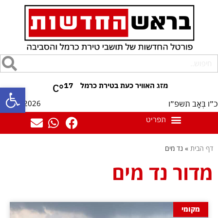
17
°C
פתח סרגל
09/08/2026
כ״ו בְּאָב תשפ״ו
דף הבית
»
נד מים
מדור נד מים
מקומי