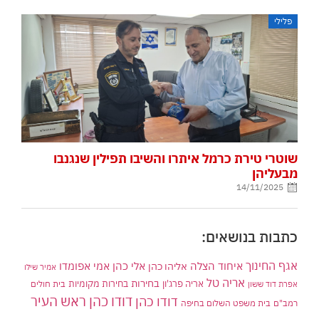
פלילי
שוטרי טירת כרמל איתרו והשיבו תפילין שנגנבו
מבעליהן
14/11/2025
כתבות בנושאים:
אגף החינוך
איחוד הצלה
אלי כהן
אליהו כהן
אמי אפומדו
אמיר שילו
אריה טל
בחירות
אריה פרג'ון
בחירות מקומיות
בית חולים
אפרת דוד ששון
דודו כהן ראש העיר
דודו כהן
רמב"ם
בית משפט השלום בחיפה