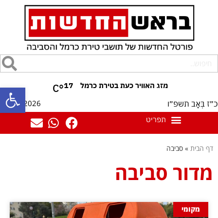
17
°C
פתח סרגל
10/08/2026
כ״ז בְּאָב תשפ״ו
דף הבית
»
סביבה
מדור סביבה
מקומי