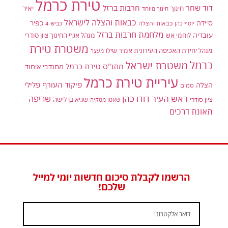
טירת כרמל
דוד שחר
חרבות ברזל
יאיר
חינוך
חינוך מיוחד
כבאות והצלה לישראל
סיידה
כפיר
יוסף כהן
כבאות והצלה
כביש 4
מלחמת חרבות ברזל
עובדיה
לוחמי אש
מנהל אגף החינוך ציון סודרי
משטרת טירת
מנהל יחידת האכיפה העירונית אמיר שילו
מעצר
כרמל
משטרת ישראל
מתנ"ס טירת כרמל
מתנדבי איחוד
עיריית טירת כרמל
פיקוד העורף
פלילי
הצלה
סמים
ראש העיר דודו כהן
שריפה
שגיא בן לישה
ציון סודרי
שאטו מטקיה
תאונת דרכים
הרשמו לקבלת סיכום חדשות יומי למייל
שלכם!