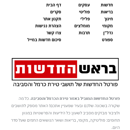
חדשות
עסקים
דף הבית
בריאות
פוליטי
סקרים
חינוך
פלילי
תקנון אתר
מקומי
מומלצים
הצהרת נגישות
נדל"ן
תרבות
צרו קשר
ספורט
סיכום חדשות במייל
פורטל החדשות המוביל באזור טירת הכרמל והסביבה
. כל מה
שקורה בשכונה שלכם ובעיר שמעניין אתכם! האתר מספק לתושבים
ולציבור מבזקים מסביב לשעון: כל הידיעות והפרשנויות במגוון
תחומים: פוליטיקה, מקומי, בריאות ושאר הנושאים החמים שעל סדר
היום.