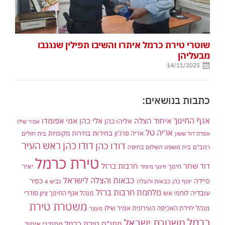
שוטרי טירת כרמל איתרו והשיבו תפילין שנגנבו
מבעליהן
14/11/2025
כתבות בנושאים:
אגף החינוך
איחוד הצלה
אלי כהן
אליהו כהן
אמי אפומדו
אמיר שילו
אריה טל
בחירות
אריה פרג'ון
בחירות מקומיות
בית חולים
אפרת דוד ששון
דודו כהן ראש העיר
דודו כהן
רמב"ם
בית משפט השלום בחיפה
טירת כרמל
דוד שחר
חרבות ברזל
יאיר
חינוך
חינוך מיוחד
כבאות והצלה לישראל
סיידה
כפיר
יוסף כהן
כבאות והצלה
כביש 4
מלחמת חרבות ברזל
עובדיה
לוחמי אש
מנהל אגף החינוך ציון סודרי
משטרת טירת
מנהל יחידת האכיפה העירונית אמיר שילו
מעצר
כרמל
משטרת ישראל
מתנ"ס טירת כרמל
מתנדבי איחוד