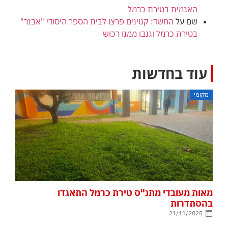
האגמית בטירת כרמל
שם
על
החשד: קטינים פרצו לבית הספר היסודי "אבנר"
בטירת כרמל וגנבו ממנו רכוש
עוד בחדשות
מקומי
מאות מעובדי מתנ"ס טירת כרמל התאגדו
בהסתדרות
21/11/2025