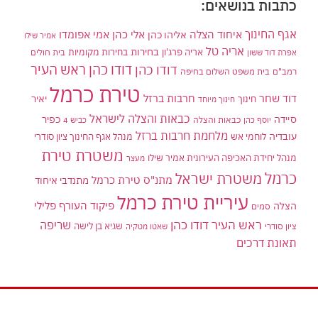
כתבות בנושאים:
אגף החינוך
איחוד הצלה
אלי כהן
אליהו כהן
אמי אפומדו
אמיר שילו
אריה טל
בחירות
אריה פרג'ון
בחירות מקומיות
בית חולים
אפרת דוד ששון
דודו כהן ראש העיר
דודו כהן
רמב"ם
בית משפט השלום בחיפה
טירת כרמל
דוד שחר
חרבות ברזל
יאיר
חינוך
חינוך מיוחד
כבאות והצלה לישראל
סיידה
כפיר
יוסף כהן
כבאות והצלה
כביש 4
מלחמת חרבות ברזל
עובדיה
לוחמי אש
מנהל אגף החינוך ציון סודרי
משטרת טירת
מנהל יחידת האכיפה העירונית אמיר שילו
מעצר
כרמל
משטרת ישראל
מתנ"ס טירת כרמל
מתנדבי איחוד
עיריית טירת כרמל
פיקוד העורף
פלילי
הצלה
סמים
ראש העיר דודו כהן
שריפה
שגיא בן לישה
ציון סודרי
שאטו מטקיה
תאונת דרכים