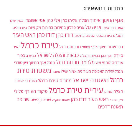
כתבות בנושאים:
אגף החינוך
איחוד הצלה
אלי כהן
אליהו כהן
אמי אפומדו
אמיר שילו
אריה טל
בחירות
אריה פרג'ון
בחירות מקומיות
בית חולים
אפרת דוד ששון
דודו כהן ראש העיר
דודו כהן
רמב"ם
בית משפט השלום בחיפה
טירת כרמל
דוד שחר
חרבות ברזל
יאיר
חינוך
חינוך מיוחד
כבאות והצלה לישראל
סיידה
כפיר
יוסף כהן
כבאות והצלה
כביש 4
מלחמת חרבות ברזל
עובדיה
לוחמי אש
מנהל אגף החינוך ציון סודרי
משטרת טירת
מנהל יחידת האכיפה העירונית אמיר שילו
מעצר
כרמל
משטרת ישראל
מתנ"ס טירת כרמל
מתנדבי איחוד
עיריית טירת כרמל
פיקוד העורף
פלילי
הצלה
סמים
ראש העיר דודו כהן
שריפה
שגיא בן לישה
ציון סודרי
שאטו מטקיה
תאונת דרכים