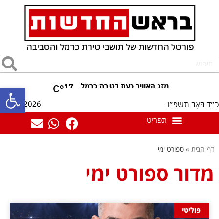
17
°C
פתח סרגל
07/08/2026
כ״ד בְּאָב תשפ״ו
דף הבית
»
ספורט ימי
מדור ספורט ימי
פוליטי