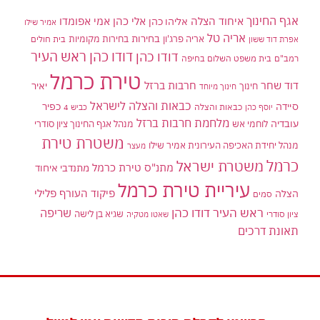
אגף החינוך
איחוד הצלה
אלי כהן
אליהו כהן
אמי אפומדו
אמיר שילו
אריה טל
בחירות
אריה פרג'ון
בחירות מקומיות
בית חולים
אפרת דוד ששון
דודו כהן ראש העיר
דודו כהן
רמב"ם
בית משפט השלום בחיפה
טירת כרמל
דוד שחר
חרבות ברזל
יאיר
חינוך
חינוך מיוחד
כבאות והצלה לישראל
סיידה
כפיר
יוסף כהן
כבאות והצלה
כביש 4
מלחמת חרבות ברזל
עובדיה
לוחמי אש
מנהל אגף החינוך ציון סודרי
משטרת טירת
מנהל יחידת האכיפה העירונית אמיר שילו
מעצר
כרמל
משטרת ישראל
מתנ"ס טירת כרמל
מתנדבי איחוד
עיריית טירת כרמל
פיקוד העורף
פלילי
הצלה
סמים
ראש העיר דודו כהן
שריפה
שגיא בן לישה
ציון סודרי
שאטו מטקיה
תאונת דרכים