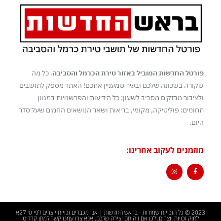
פורטל החדשות המוביל באזור טירת הכרמל והסביבה
. כל מה
שקורה בשכונה שלכם ובעיר שמעניין אתכם! האתר מספק לתושבים
ולציבור מבזקים מסביב לשעון: כל הידיעות והפרשנויות במגוון
תחומים: פוליטיקה, מקומי, בריאות ושאר הנושאים החמים שעל סדר
היום.
מוזמנים לעקוב אחרינו:
2023 © כל הזכויות שמורות - בראש החדשות | אנו מכבדים זכויות יוצרים לפי ס׳ 27א
לחוק זכויות יוצרים, לכן אם זיהיתם יצירה שלכם, אנא צרו עמנו קשר למתן קרדיט