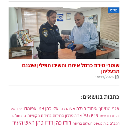
פלילי
שוטרי טירת כרמל איתרו והשיבו תפילין שנגנבו
מבעליהן
14/11/2025
כתבות בנושאים:
אגף החינוך
איחוד הצלה
אלי כהן
אליהו כהן
אמי אפומדו
אמיר שילו
אריה טל
בחירות
אריה פרג'ון
בחירות מקומיות
בית חולים
אפרת דוד ששון
דודו כהן ראש העיר
דודו כהן
רמב"ם
בית משפט השלום בחיפה