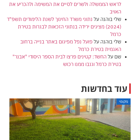
לראש הממשלה ולשרים לסיים את המשימה ולהכריע את
האויב
שלי בוהנה
על
נתוני משרד החינוך לשנת הלימודים תשפ"ד
(2024) מציגים ירידה בנתוני הזכאות לבגרות בטירת
כרמל
שלי בוהנה
על
פועל נפל מפיגום באתר בנייה ברחוב
האגמית בטירת כרמל
שם
על
החשד: קטינים פרצו לבית הספר היסודי "אבנר"
בטירת כרמל וגנבו ממנו רכוש
עוד בחדשות
מקומי