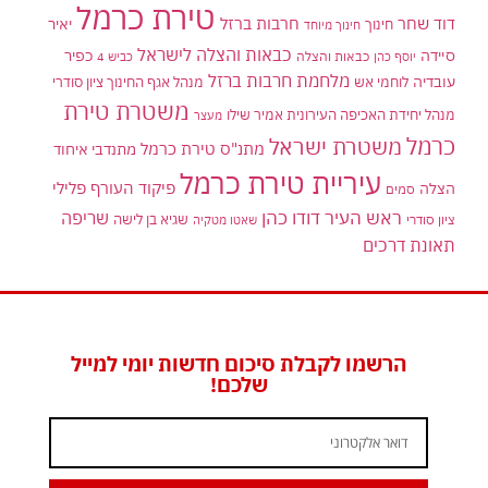
טירת כרמל
דוד שחר
חרבות ברזל
יאיר
חינוך
חינוך מיוחד
כבאות והצלה לישראל
סיידה
כפיר
יוסף כהן
כבאות והצלה
כביש 4
מלחמת חרבות ברזל
עובדיה
לוחמי אש
מנהל אגף החינוך ציון סודרי
משטרת טירת
מנהל יחידת האכיפה העירונית אמיר שילו
מעצר
כרמל
משטרת ישראל
מתנ"ס טירת כרמל
מתנדבי איחוד
עיריית טירת כרמל
פיקוד העורף
פלילי
הצלה
סמים
ראש העיר דודו כהן
שריפה
שגיא בן לישה
ציון סודרי
שאטו מטקיה
תאונת דרכים
הרשמו לקבלת סיכום חדשות יומי למייל
שלכם!