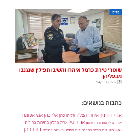
פלילי
שוטרי טירת כרמל איתרו והשיבו תפילין שנגנבו
מבעליהן
14/11/2025
כתבות בנושאים:
אגף החינוך
איחוד הצלה
אלי כהן
אליהו כהן
אמי אפומדו
אריה טל
בחירות
אריה פרג'ון
בחירות
אמיר שילו
אפרת דוד ששון
דודו כהן
מקומיות
בית חולים רמב"ם
בית משפט השלום בחיפה