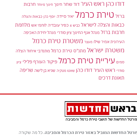
דודו כהן ראש העיר
דוד שחר
חרבות
חינוך
חינוך מיוחד
טירת כרמל
ברזל
יאיר סיידה
יוסף כהן
כבאות והצלה
כבאות והצלה לישראל
מלחמת
כפיר עובדיה
לוחמי אש
כביש 4
חרבות ברזל
מנהל אגף החינוך ציון סודרי
מנהל יחידת האכיפה
משטרת טירת כרמל
העירונית אמיר שילו
מעצר
משטרת ישראל
מתנ"ס טירת כרמל
מתנדבי איחוד הצלה
עיריית טירת כרמל
פיקוד העורף
פלילי
סמים
ציון
ראש העיר דודו כהן
שריפה
שגיא בן לישה
סודרי
שאטו מטקיה
תאונת דרכים
ורטל החדשות המוביל באזור טירת הכרמל והסביבה
. כל מה שקורה