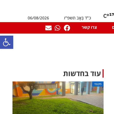
1
°C
06/08/2026
כ״ד בְּאָב תשפ״ו
צרו קשר
פתח סרגל
עוד בחדשות
מקומי