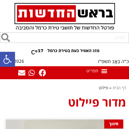
17
°C
פתח סרגל
08/08/2026
כ״ה בְּאָב תשפ״ו
דף הבית
»
פיילוט
מדור פיילוט
חינוך