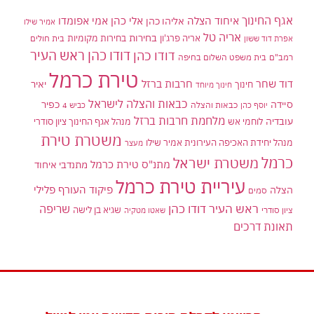
אגף החינוך
איחוד הצלה
אלי כהן
אליהו כהן
אמי אפומדו
אמיר שילו
אריה טל
בחירות
אריה פרג'ון
בחירות מקומיות
בית חולים
אפרת דוד ששון
דודו כהן ראש העיר
דודו כהן
רמב"ם
בית משפט השלום בחיפה
טירת כרמל
דוד שחר
חרבות ברזל
יאיר
חינוך
חינוך מיוחד
כבאות והצלה לישראל
סיידה
כפיר
יוסף כהן
כבאות והצלה
כביש 4
מלחמת חרבות ברזל
עובדיה
לוחמי אש
מנהל אגף החינוך ציון סודרי
משטרת טירת
מנהל יחידת האכיפה העירונית אמיר שילו
מעצר
כרמל
משטרת ישראל
מתנ"ס טירת כרמל
מתנדבי איחוד
עיריית טירת כרמל
פיקוד העורף
פלילי
הצלה
סמים
ראש העיר דודו כהן
שריפה
שגיא בן לישה
ציון סודרי
שאטו מטקיה
תאונת דרכים