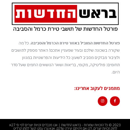
פורטל החדשות המוביל באזור טירת הכרמל והסביבה
. כל מה
שקורה בשכונה שלכם ובעיר שמעניין אתכם! האתר מספק לתושבים
ולציבור מבזקים מסביב לשעון: כל הידיעות והפרשנויות במגוון
תחומים: פוליטיקה, מקומי, בריאות ושאר הנושאים החמים שעל סדר
היום.
מוזמנים לעקוב אחרינו:
2023 © כל הזכויות שמורות - בראש החדשות | אנו מכבדים זכויות יוצרים לפי ס׳ 27א
לחוק זכויות יוצרים, לכן אם זיהיתם יצירה שלכם, אנא צרו עמנו קשר למתן קרדיט