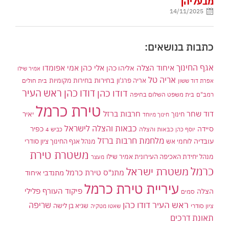
מבעליהן
14/11/2025
כתבות בנושאים:
אגף החינוך
איחוד הצלה
אלי כהן
אליהו כהן
אמי אפומדו
אמיר שילו
אריה טל
בחירות
אריה פרג'ון
בחירות מקומיות
בית חולים
אפרת דוד ששון
דודו כהן ראש העיר
דודו כהן
רמב"ם
בית משפט השלום בחיפה
טירת כרמל
דוד שחר
חרבות ברזל
יאיר
חינוך
חינוך מיוחד
כבאות והצלה לישראל
סיידה
כפיר
יוסף כהן
כבאות והצלה
כביש 4
מלחמת חרבות ברזל
עובדיה
לוחמי אש
מנהל אגף החינוך ציון סודרי
משטרת טירת
מנהל יחידת האכיפה העירונית אמיר שילו
מעצר
כרמל
משטרת ישראל
מתנ"ס טירת כרמל
מתנדבי איחוד
עיריית טירת כרמל
פיקוד העורף
פלילי
הצלה
סמים
ראש העיר דודו כהן
שריפה
שגיא בן לישה
ציון סודרי
שאטו מטקיה
תאונת דרכים