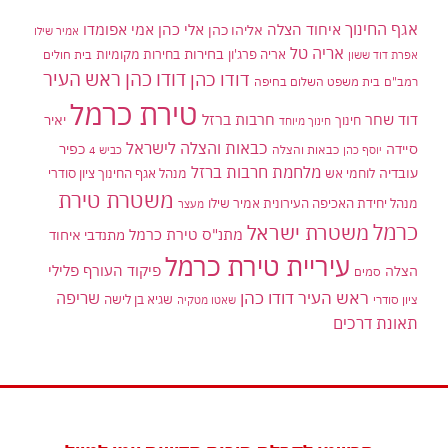
אגף החינוך
איחוד הצלה
אלי כהן
אליהו כהן
אמי אפומדו
אמיר שילו
אריה טל
בחירות
אריה פרג'ון
בחירות מקומיות
בית חולים
אפרת דוד ששון
דודו כהן ראש העיר
דודו כהן
רמב"ם
בית משפט השלום בחיפה
טירת כרמל
דוד שחר
חרבות ברזל
יאיר
חינוך
חינוך מיוחד
כבאות והצלה לישראל
סיידה
כפיר
יוסף כהן
כבאות והצלה
כביש 4
מלחמת חרבות ברזל
עובדיה
לוחמי אש
מנהל אגף החינוך ציון סודרי
משטרת טירת
מנהל יחידת האכיפה העירונית אמיר שילו
מעצר
כרמל
משטרת ישראל
מתנ"ס טירת כרמל
מתנדבי איחוד
עיריית טירת כרמל
פיקוד העורף
פלילי
הצלה
סמים
ראש העיר דודו כהן
שריפה
שגיא בן לישה
ציון סודרי
שאטו מטקיה
תאונת דרכים