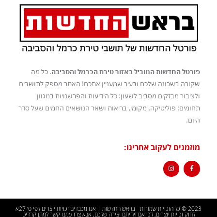
פורטל החדשות המוביל באזור טירת הכרמל והסביבה
. כל מה
שקורה בשכונה שלכם ובעיר שמעניין אתכם! האתר מספק לתושבים
ולציבור מבזקים מסביב לשעון: כל הידיעות והפרשנויות במגוון
תחומים: פוליטיקה, מקומי, בריאות ושאר הנושאים החמים שעל סדר
היום.
מוזמנים לעקוב אחרינו:
2023 © כל הזכויות שמורות - בראש החדשות | אנו מכבדים זכויות יוצרים לפי ס׳ 27א
לחוק זכויות יוצרים, לכן אם זיהיתם יצירה שלכם, אנא צרו עמנו קשר למתן קרדיט