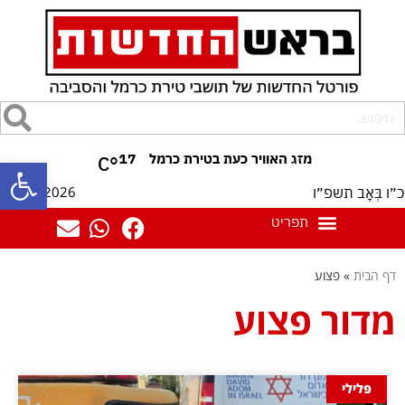
17
°C
פתח סרגל
09/08/2026
כ״ו בְּאָב תשפ״ו
דף הבית
»
פצוע
מדור פצוע
פלילי