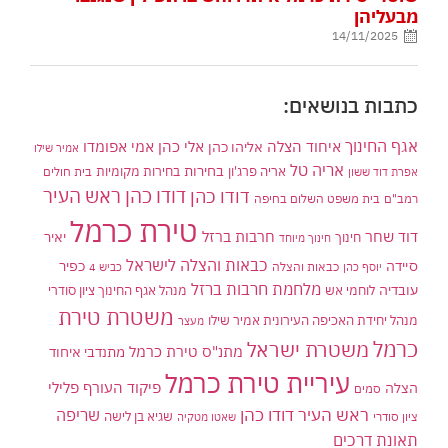
מבעליהן
14/11/2025
כתבות בנושאים:
אגף החינוך
איחוד הצלה
אלי כהן
אליהו כהן
אמי אפומדו
אמיר שילו
אריה טל
בחירות
אריה פרג'ון
בחירות מקומיות
בית חולים
אפרת דוד ששון
דודו כהן ראש העיר
דודו כהן
רמב"ם
בית משפט השלום בחיפה
טירת כרמל
דוד שחר
חרבות ברזל
יאיר
חינוך
חינוך מיוחד
כבאות והצלה לישראל
סיידה
כפיר
יוסף כהן
כבאות והצלה
כביש 4
מלחמת חרבות ברזל
עובדיה
לוחמי אש
מנהל אגף החינוך ציון סודרי
משטרת טירת
מנהל יחידת האכיפה העירונית אמיר שילו
מעצר
כרמל
משטרת ישראל
מתנ"ס טירת כרמל
מתנדבי איחוד
עיריית טירת כרמל
פיקוד העורף
פלילי
הצלה
סמים
ראש העיר דודו כהן
שריפה
שגיא בן לישה
ציון סודרי
שאטו מטקיה
תאונת דרכים