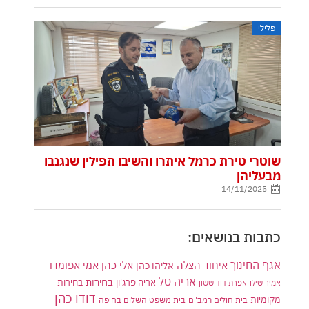
פלילי
שוטרי טירת כרמל איתרו והשיבו תפילין שנגנבו
מבעליהן
14/11/2025
כתבות בנושאים:
אגף החינוך
איחוד הצלה
אלי כהן
אליהו כהן
אמי אפומדו
אריה טל
בחירות
אריה פרג'ון
בחירות
אמיר שילו
אפרת דוד ששון
דודו כהן
מקומיות
בית חולים רמב"ם
בית משפט השלום בחיפה