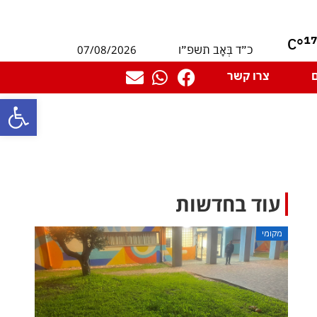
1
°C
07/08/2026
כ״ד בְּאָב תשפ״ו
צרו קשר
פתח סרגל
עוד בחדשות
מקומי