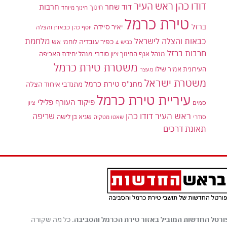
דודו כהן ראש העיר
דוד שחר
חרבות
חינוך
חינוך מיוחד
טירת כרמל
ברזל
יאיר סיידה
יוסף כהן
כבאות והצלה
כבאות והצלה לישראל
מלחמת
כפיר עובדיה
לוחמי אש
כביש 4
חרבות ברזל
מנהל אגף החינוך ציון סודרי
מנהל יחידת האכיפה
משטרת טירת כרמל
העירונית אמיר שילו
מעצר
משטרת ישראל
מתנ"ס טירת כרמל
מתנדבי איחוד הצלה
עיריית טירת כרמל
פיקוד העורף
פלילי
סמים
ציון
ראש העיר דודו כהן
שריפה
שגיא בן לישה
סודרי
שאטו מטקיה
תאונת דרכים
ורטל החדשות המוביל באזור טירת הכרמל והסביבה
. כל מה שקורה