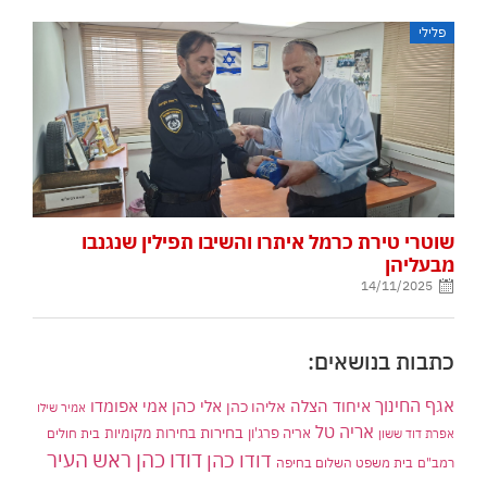
פלילי
שוטרי טירת כרמל איתרו והשיבו תפילין שנגנבו
מבעליהן
14/11/2025
כתבות בנושאים:
אגף החינוך
איחוד הצלה
אלי כהן
אליהו כהן
אמי אפומדו
אמיר שילו
אריה טל
בחירות
אריה פרג'ון
בחירות מקומיות
בית חולים
אפרת דוד ששון
דודו כהן ראש העיר
דודו כהן
רמב"ם
בית משפט השלום בחיפה