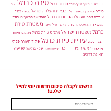
טירת כרמל
דוד שחר
חרבות ברזל
יאיר
חינוך
חינוך מיוחד
כבאות והצלה לישראל
סיידה
כפיר
יוסף כהן
כבאות והצלה
כביש 4
מלחמת חרבות ברזל
עובדיה
לוחמי אש
מנהל אגף החינוך ציון סודרי
משטרת טירת
מנהל יחידת האכיפה העירונית אמיר שילו
מעצר
כרמל
משטרת ישראל
מתנ"ס טירת כרמל
מתנדבי איחוד
עיריית טירת כרמל
פיקוד העורף
פלילי
הצלה
סמים
ראש העיר דודו כהן
שריפה
שגיא בן לישה
ציון סודרי
שאטו מטקיה
תאונת דרכים
הרשמו לקבלת סיכום חדשות יומי למייל
שלכם!