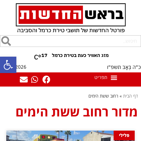
17
°C
פתח סרגל
08/08/2026
כ״ה בְּאָב תשפ״ו
דף הבית
»
רחוב ששת הימים
מדור רחוב ששת הימים
פלילי