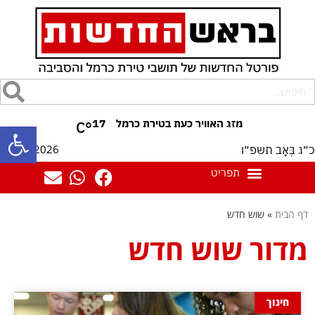
17
°C
פתח סרגל
06/08/2026
כ״ג בְּאָב תשפ״ו
דף הבית
»
שוש חדש
מדור שוש חדש
חינוך