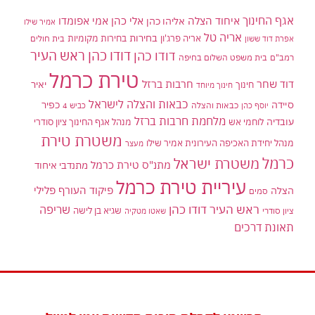
אגף החינוך
איחוד הצלה
אלי כהן
אליהו כהן
אמי אפומדו
אמיר שילו
אריה טל
בחירות
אריה פרג'ון
בחירות מקומיות
בית חולים
אפרת דוד ששון
דודו כהן ראש העיר
דודו כהן
רמב"ם
בית משפט השלום בחיפה
טירת כרמל
דוד שחר
חרבות ברזל
יאיר
חינוך
חינוך מיוחד
כבאות והצלה לישראל
סיידה
כפיר
יוסף כהן
כבאות והצלה
כביש 4
מלחמת חרבות ברזל
עובדיה
לוחמי אש
מנהל אגף החינוך ציון סודרי
משטרת טירת
מנהל יחידת האכיפה העירונית אמיר שילו
מעצר
כרמל
משטרת ישראל
מתנ"ס טירת כרמל
מתנדבי איחוד
עיריית טירת כרמל
פיקוד העורף
פלילי
הצלה
סמים
ראש העיר דודו כהן
שריפה
שגיא בן לישה
ציון סודרי
שאטו מטקיה
תאונת דרכים