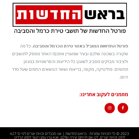
פורטל החדשות המוביל באזור טירת הכרמל והסביבה
. כל מה
שקורה בשכונה שלכם ובעיר שמעניין אתכם! האתר מספק לתושבים
ולציבור מבזקים מסביב לשעון: כל הידיעות והפרשנויות במגוון
תחומים: פוליטיקה, מקומי, בריאות ושאר הנושאים החמים שעל סדר
היום.
מוזמנים לעקוב אחרינו:
2023 © כל הזכויות שמורות - בראש החדשות | אנו מכבדים זכויות יוצרים לפי ס׳ 27א
לחוק זכויות יוצרים, לכן אם זיהיתם יצירה שלכם, אנא צרו עמנו קשר למתן קרדיט