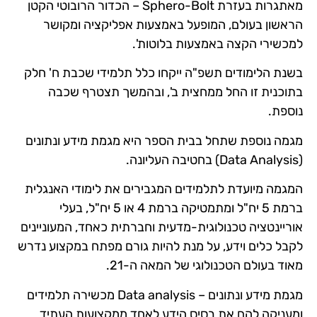
מאתגרות בעזרת Sphero-Bolt – הכדור הרובוטי הקטן
הראשון בעולם, המופעל באמצעות אפליקציה ומקושר
למכשירי הקצה באמצעות בלוטות'.
בשנת הלימודים תשפ"ה ייקחו כלל תלמידי שכבת ח' חלק
בתוכנית זו החל ממחצית ב', ובהמשך תצטרף שכבה
נוספת.
מגמה נוספת שתחל בבית הספר היא מגמת מידע ונתונים
(Data Analysis) בחטיבה העליונה.
המגמה מיועדת לתלמידים המגבירים את לימודי האנגלית
ברמת 5 יח"ל ומתמטיקה ברמת 4 או 5 יח"ל, בעלי
אוריינטציה טכנולוגית-מדעית וחברתית כאחד, המעוניינים
לקבל כלים וידע, על מנת להיות גורם מפתח במקצוע נדרש
מאוד בעולם הטכנולוגי של המאה ה-21.
מגמת מידע ונתונים – Data analysis מכשירה תלמידים
ומעניקה להם את בסיס הידע לאחד ממקצועות העתיד