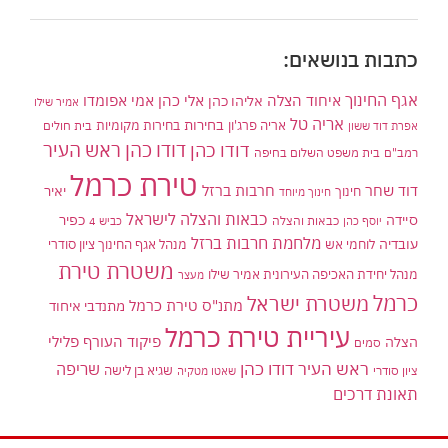
כתבות בנושאים:
אגף החינוך
איחוד הצלה
אלי כהן
אליהו כהן
אמי אפומדו
אמיר שילו
אריה טל
בחירות
אריה פרג'ון
בחירות מקומיות
בית חולים
אפרת דוד ששון
דודו כהן ראש העיר
דודו כהן
רמב"ם
בית משפט השלום בחיפה
טירת כרמל
דוד שחר
חרבות ברזל
יאיר
חינוך
חינוך מיוחד
כבאות והצלה לישראל
סיידה
כפיר
יוסף כהן
כבאות והצלה
כביש 4
מלחמת חרבות ברזל
עובדיה
לוחמי אש
מנהל אגף החינוך ציון סודרי
משטרת טירת
מנהל יחידת האכיפה העירונית אמיר שילו
מעצר
כרמל
משטרת ישראל
מתנ"ס טירת כרמל
מתנדבי איחוד
עיריית טירת כרמל
פיקוד העורף
פלילי
הצלה
סמים
ראש העיר דודו כהן
שריפה
שגיא בן לישה
ציון סודרי
שאטו מטקיה
תאונת דרכים