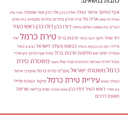
כתבות בנושאים:
אגף החינוך
איחוד הצלה
אלי כהן
אליהו כהן
אמי אפומדו
אמיר שילו
אריה טל
בחירות
אריה פרג'ון
בחירות מקומיות
בית חולים
אפרת דוד ששון
דודו כהן ראש העיר
דודו כהן
רמב"ם
בית משפט השלום בחיפה
טירת כרמל
דוד שחר
חרבות ברזל
יאיר
חינוך
חינוך מיוחד
כבאות והצלה לישראל
סיידה
כפיר
יוסף כהן
כבאות והצלה
כביש 4
מלחמת חרבות ברזל
עובדיה
לוחמי אש
מנהל אגף החינוך ציון סודרי
משטרת טירת
מנהל יחידת האכיפה העירונית אמיר שילו
מעצר
כרמל
משטרת ישראל
מתנ"ס טירת כרמל
מתנדבי איחוד
עיריית טירת כרמל
פיקוד העורף
פלילי
הצלה
סמים
ראש העיר דודו כהן
שריפה
שגיא בן לישה
ציון סודרי
שאטו מטקיה
תאונת דרכים