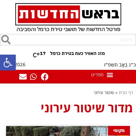
17
°C
פתח סרגל
06/08/2026
כ״ג בְּאָב תשפ״ו
דף הבית
»
שיטור עירוני
מדור שיטור עירוני
מקומי