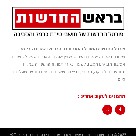
פורטל החדשות המוביל באזור טירת הכרמל והסביבה
. כל מה
שקורה בשכונה שלכם ובעיר שמעניין אתכם! האתר מספק לתושבים
ולציבור מבזקים מסביב לשעון: כל הידיעות והפרשנויות במגוון
תחומים: פוליטיקה, מקומי, בריאות ושאר הנושאים החמים שעל סדר
היום.
מוזמנים לעקוב אחרינו:
2023 © כל הזכויות שמורות - בראש החדשות | אנו מכבדים זכויות יוצרים לפי ס׳ 27א