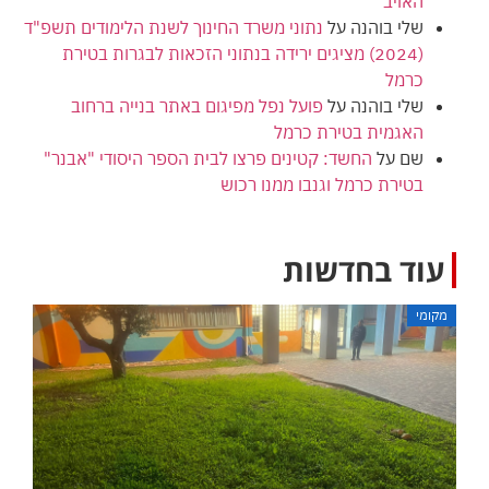
האויב
שלי בוהנה
על
נתוני משרד החינוך לשנת הלימודים תשפ"ד
(2024) מציגים ירידה בנתוני הזכאות לבגרות בטירת
כרמל
שלי בוהנה
על
פועל נפל מפיגום באתר בנייה ברחוב
האגמית בטירת כרמל
שם
על
החשד: קטינים פרצו לבית הספר היסודי "אבנר"
בטירת כרמל וגנבו ממנו רכוש
עוד בחדשות
מקומי