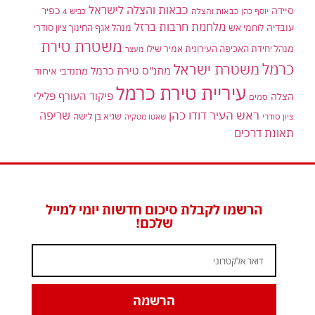
כבאות והצלה לישראל
סיידה
כפיר
יוסף כהן
כבאות והצלה
כביש 4
מלחמת חרבות ברזל
עובדיה
לוחמי אש
מנהל אגף החינוך ציון סודרי
משטרת טירת
מנהל יחידת האכיפה העירונית אמיר שילו
מעצר
כרמל
משטרת ישראל
מתנ"ס טירת כרמל
מתנדבי איחוד
עיריית טירת כרמל
פיקוד העורף
פלילי
הצלה
סמים
ראש העיר דודו כהן
שריפה
שגיא בן לישה
ציון סודרי
שאטו מטקיה
תאונת דרכים
הרשמו לקבלת סיכום חדשות יומי למייל
שלכם!
הרשמה