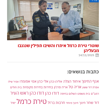
שוטרי טירת כרמל איתרו והשיבו תפילין שנגנבו
מבעליהן
14/11/2025
כתבות בנושאים:
אגף החינוך
איחוד הצלה
אלי כהן
אליהו כהן
אמי אפומדו
אמיר שילו
אריה טל
בחירות
אריה פרג'ון
בחירות מקומיות
בית חולים
אפרת דוד ששון
דודו כהן ראש העיר
דודו כהן
רמב"ם
בית משפט השלום בחיפה
טירת כרמל
דוד שחר
חרבות ברזל
יאיר
חינוך
חינוך מיוחד