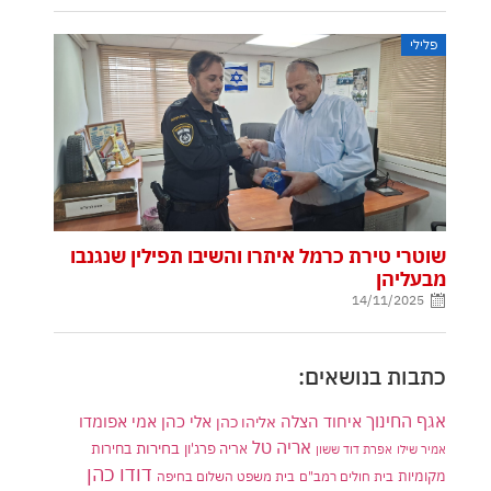
פלילי
שוטרי טירת כרמל איתרו והשיבו תפילין שנגנבו
מבעליהן
14/11/2025
כתבות בנושאים:
אגף החינוך
איחוד הצלה
אלי כהן
אליהו כהן
אמי אפומדו
אריה טל
בחירות
אריה פרג'ון
בחירות
אמיר שילו
אפרת דוד ששון
דודו כהן
מקומיות
בית חולים רמב"ם
בית משפט השלום בחיפה