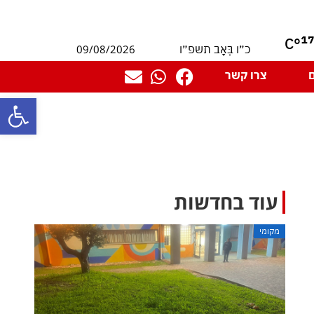
1
°C
09/08/2026
כ״ו בְּאָב תשפ״ו
צרו קשר
פתח סרגל
עוד בחדשות
מקומי