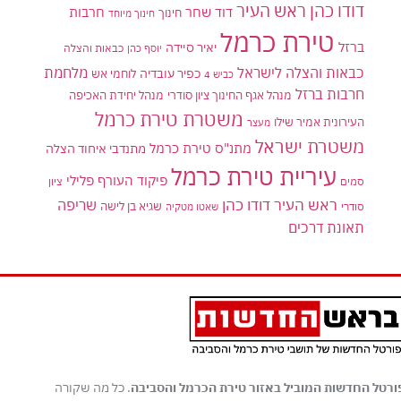
דודו כהן ראש העיר
דוד שחר
חרבות
חינוך
חינוך מיוחד
טירת כרמל
ברזל
יאיר סיידה
יוסף כהן
כבאות והצלה
כבאות והצלה לישראל
מלחמת
כפיר עובדיה
לוחמי אש
כביש 4
חרבות ברזל
מנהל אגף החינוך ציון סודרי
מנהל יחידת האכיפה
משטרת טירת כרמל
העירונית אמיר שילו
מעצר
משטרת ישראל
מתנ"ס טירת כרמל
מתנדבי איחוד הצלה
עיריית טירת כרמל
פיקוד העורף
פלילי
סמים
ציון
ראש העיר דודו כהן
שריפה
שגיא בן לישה
סודרי
שאטו מטקיה
תאונת דרכים
ורטל החדשות המוביל באזור טירת הכרמל והסביבה
. כל מה שקורה